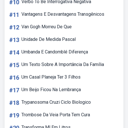
#10
Verbo To Be Interrogativa Negativa
#11
Vantagens E Desvantagens Transgênicos
#12
Van Gogh Morreu De Que
#13
Unidade De Medida Pascal
#14
Umbanda E Candomblé Diferença
#15
Um Texto Sobre A Importância Da Família
#16
Um Casal Planeja Ter 3 Filhos
#17
Um Beijo Ficou Na Lembrança
#18
Trypanosoma Cruzi Ciclo Biologico
#19
Trombose Da Veia Porta Tem Cura
Transforma Ml Em Litros