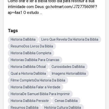
Como orar e ler a Bíblia todo dia para restituir a sua
intimidade com Deus: go.hotmart.com/J72775609F?
ap=4aa1 O estudo ...
Tags
Historia DaBiblia
Livro Que Revela Oa Historia Da Biblia
ResumoDos Livros Da Biblia
Historia DaBiblia Completa
Historias DaBiblia Para Criancas
Historia DaBiblia Oficial
Curiosidades DaBiblia
Qual a Historia DaBiblia
Imagens HistoriaBiblia
Filme CompletoDa Historia Da Biblia
Historia DaBiblia Falar a Verdade
HistoriaDe Samuel Biblia Para Imprimir
Historia DaBiblia Persistir
Cenas DaBiblia
Resumos DaBiblia
História Cultura DaBiblia