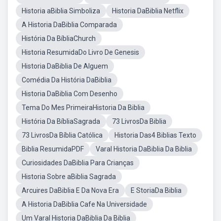
Historia aBiblia Simboliza
Historia DaBiblia Netflix
A Historia DaBiblia Comparada
História Da BíbliaChurch
Historia ResumidaDo Livro De Genesis
Historia DaBiblia De Alguem
Comédia Da História DaBiblia
Historia DaBiblia Com Desenho
Tema Do Mes PrimeiraHistoria Da Biblia
História Da BíbliaSagrada
73 LivrosDa Biblia
73 LivrosDa Bíblia Católica
Historia Das4 Biblias Texto
Biblia ResumidaPDF
Varal Historia DaBiblia Da Biblia
Curiosidades DaBiblia Para Crianças
Historia Sobre aBiblia Sagrada
Arcuires DaBiblia E Da Nova Era
E StoriaDa Biblia
A Historia DaBiblia Cafe Na Universidade
Um Varal Historia DaBiblia Da Biblia