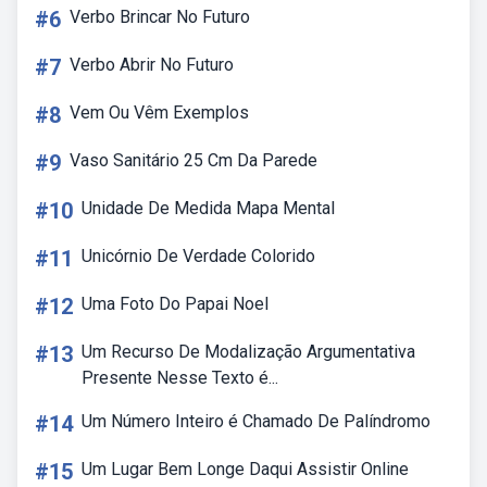
#6
Verbo Brincar No Futuro
#7
Verbo Abrir No Futuro
#8
Vem Ou Vêm Exemplos
#9
Vaso Sanitário 25 Cm Da Parede
#10
Unidade De Medida Mapa Mental
#11
Unicórnio De Verdade Colorido
#12
Uma Foto Do Papai Noel
#13
Um Recurso De Modalização Argumentativa
Presente Nesse Texto é...
#14
Um Número Inteiro é Chamado De Palíndromo
#15
Um Lugar Bem Longe Daqui Assistir Online