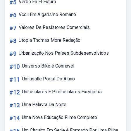
#5
Verbo En El Futuro
#6
Vccii Em Algarismo Romano
#7
Valores De Resistores Comerciais
#8
Utopia Thomas More Redação
#9
Urbanização Nos Países Subdesenvolvidos
#10
Universo Bike é Confiável
#11
Unilasalle Portal Do Aluno
#12
Unicelulares E Pluricelulares Exemplos
#13
Uma Palavra Da Noite
#14
Uma Nova Educação Filme Completo
Um Circuito Em Serie é Formado Por Uma Pilha