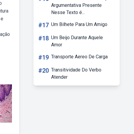
o
Argumentativa Presente
tura
Nesse Texto é...
 e
#17
Um Bilhete Para Um Amigo
mação
#18
Um Beijo Durante Aquele
Amor
#19
Transporte Aereo De Carga
#20
Transitividade Do Verbo
Atender