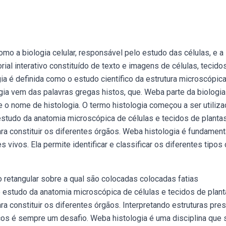
omo a biologia celular, responsável pelo estudo das células, e a
ial interativo constituído de texto e imagens de células, tecido
ia é definida como o estudo científico da estrutura microscópic
ogia vem das palavras gregas histos, que. Weba parte da biologi
 o nome de histologia. O termo histologia começou a ser utiliz
estudo da anatomia microscópica de células e tecidos de planta
a constituir os diferentes órgãos. Weba histologia é fundament
vivos. Ela permite identificar e classificar os diferentes tipos 
o retangular sobre a qual são colocadas colocadas fatias
 estudo da anatomia microscópica de células e tecidos de plant
a constituir os diferentes órgãos. Interpretando estruturas pre
cos é sempre um desafio. Weba histologia é uma disciplina que 