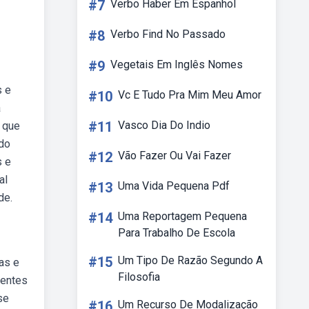
#7
Verbo Haber Em Espanhol
#8
Verbo Find No Passado
#9
Vegetais Em Inglês Nomes
s e
#10
Vc E Tudo Pra Mim Meu Amor
a
#11
Vasco Dia Do Indio
a que
ado
#12
Vão Fazer Ou Vai Fazer
s e
al
#13
Uma Vida Pequena Pdf
de.
#14
Uma Reportagem Pequena
Para Trabalho De Escola
#15
Um Tipo De Razão Segundo A
as e
Filosofia
sentes
se
#16
Um Recurso De Modalização