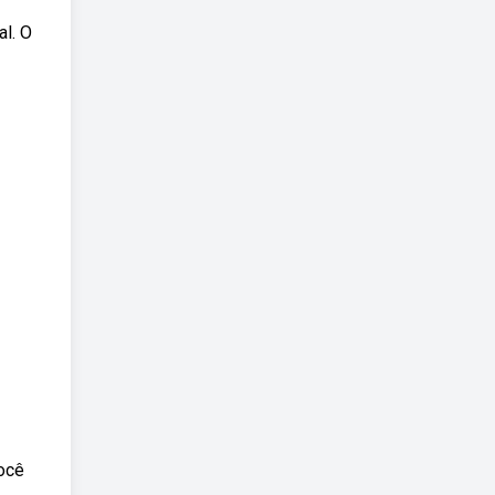
al. O
você