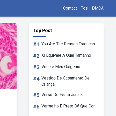
Contact
Tos
DMCA
Top Post
#1
You Are The Reason Traducao
#2
Xl Equivale A Qual Tamanho
#3
Voce é Meu Oxigenio
#4
Vestido De Casamento De
Criança
#5
Verso De Festa Junina
#6
Vermelho E Preto Dá Que Cor