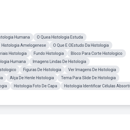
stologia Humana
O Quea Histologia Estuda
Histologia Amelogenese
O Que E OEstudo Da Histologia
iais Histologia
Fundo Histologia
Bloco Para Corte Histologico
ologia Humana
Imagens Lindas De Histologia
stologico
Figuras De Histologia
Ver Imagens De Histologia
ia
Alça De Henle Histologia
Tema Para Slide De Histologia
ogia
Histologia Foto De Capa
Histologia Identificar Células Absort