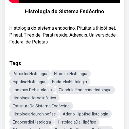
Histologia do Sistema Endócrino
Histologia do sistema endócrino. Pituitária (hipófise),
Pineal, Tireoide, Paratireoide, Adrenais. Universidade
Federal de Pelotas.
Tags
PituicitosHistologia
HipofisisHistologia
HipofiseHistologia
EndotelioHistologia
Laminas DeHistologia
Glandula EndocrinaHistologia
HistologiaHemolinfatico
EstruturaDo Sistema Endócrino
HistologiaNeurohipofise
Adeno HipófiseHistologia
EndocardioHistologia
HistologiaDa Hipófise