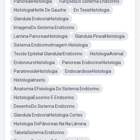
PâncreasHistologia
FunçõesDo Sistema Endócrino
HistologiaHistle De Gauche
En TesisHistologia
Glandula EndocriaHistologia
ImagensDo Sistema Endócrino
Lamina PancreasHistologia
Glandula PinealHistologia
Sistema EndócrinoImagem Histologia
Tecido Epitelial GlandularEndócrino
HistologiaAnimal
EndoneuroHistologia
Pancreas EndocrinoHistologia
ParatireoideHistologia
EndocardioseHistologia
HistologiaInseto
Anatomia EFisiologia Do Sistema Endócrino
HistologiaExocrino E Endocrino
DesenhoDo Sistema Endócrino
Glandula EndocriaHistologia Cortes
Histologia DoPâncreas Na Na Lâmina
TabelaSistema Endócrino