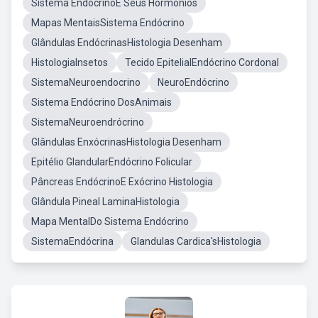
Sistema EndócrinoE Seus Hormônios
Mapas MentaisSistema Endócrino
Glândulas EndócrinasHistologia Desenham
HistologiaInsetos
Tecido EpitelialEndócrino Cordonal
SistemaNeuroendocrino
NeuroEndócrino
Sistema Endócrino DosAnimais
SistemaNeuroendrócrino
Glândulas EnxócrinasHistologia Desenham
Epitélio GlandularEndócrino Folicular
Pâncreas EndócrinoE Exócrino Histologia
Glândula Pineal LaminaHistologia
Mapa MentalDo Sistema Endócrino
SistemaEndócrina
Glandulas Cardica'sHistologia