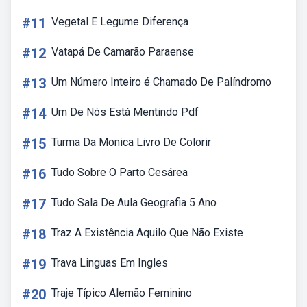
#11
Vegetal E Legume Diferença
#12
Vatapá De Camarão Paraense
#13
Um Número Inteiro é Chamado De Palíndromo
#14
Um De Nós Está Mentindo Pdf
#15
Turma Da Monica Livro De Colorir
#16
Tudo Sobre O Parto Cesárea
#17
Tudo Sala De Aula Geografia 5 Ano
#18
Traz A Existência Aquilo Que Não Existe
#19
Trava Linguas Em Ingles
#20
Traje Típico Alemão Feminino