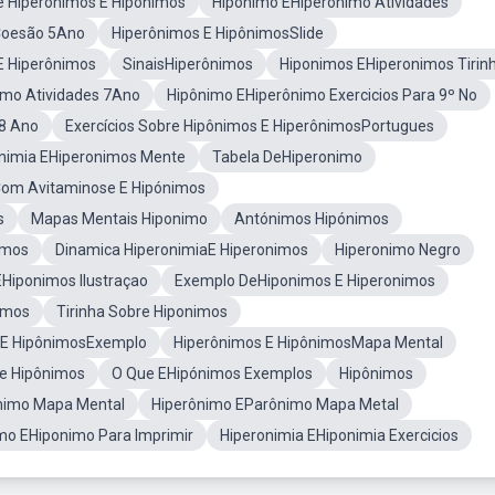
 Hiperônimos E Hipônimos
Hipônimo EHiperônimo Atividades
Coesão 5Ano
Hiperônimos E HipônimosSlide
E Hiperônimos
SinaisHiperônimos
Hiponimos EHiperonimos Tirin
imo Atividades 7Ano
Hipônimo EHiperônimo Exercicios Para 9º No
 8 Ano
Exercícios Sobre Hipônimos E HiperônimosPortugues
nimia EHiperonimos Mente
Tabela DeHiperonimo
om Avitaminose E Hipónimos
s
Mapas Mentais Hiponimo
Antónimos Hipónimos
imos
Dinamica HiperonimiaE Hiperonimos
Hiperonimo Negro
Hiponimos Ilustraçao
Exemplo DeHiponimos E Hiperonimos
imos
Tirinha Sobre Hiponimos
 E HipônimosExemplo
Hiperônimos E HipônimosMapa Mental
e Hipônimos
O Que EHipónimos Exemplos
Hipônimos
nimo Mapa Mental
Hiperônimo EParônimo Mapa Metal
imo EHiponimo Para Imprimir
Hiperonimia EHiponimia Exercicios