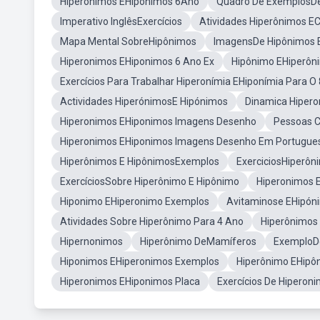
Hiperonimos EHiponimos 6Ano
Quadro De ExemplosDe
Imperativo InglêsExercícios
Atividades Hiperônimos E
Mapa Mental SobreHipônimos
ImagensDe Hipônimos 
Hiperonimos EHiponimos 6 Ano Ex
Hipônimo EHiperôn
Exercícios Para Trabalhar Hiperonímia EHiponímia Para O
Actividades HiperónimosE Hipónimos
Dinamica Hipero
Hiperonimos EHiponimos Imagens Desenho
Pessoas C
Hiperonimos EHiponimos Imagens Desenho Em Portugue
Hiperônimos E HipônimosExemplos
ExerciciosHiperôn
ExercíciosSobre Hiperônimo E Hipônimo
Hiperonimos E
Hiponimo EHiperonimo Exemplos
Avitaminose EHipón
Atividades Sobre Hiperônimo Para 4 Ano
Hiperônimos
Hipernonimos
Hiperônimo DeMamíferos
ExemploD
Hiponimos EHiperonimos Exemplos
Hiperônimo EHipô
Hiperonimos EHiponimos Placa
Exercícios De Hiperon