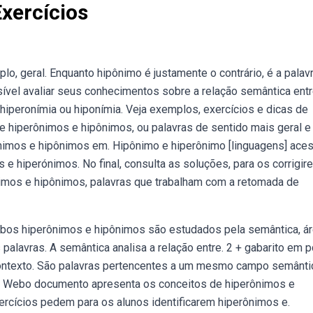
xercícios
o, geral. Enquanto hipônimo é justamente o contrário, é a palav
ível avaliar seus conhecimentos sobre a relação semântica entr
 hiperonímia ou hiponímia. Veja exemplos, exercícios e dicas de
 hiperônimos e hipônimos, ou palavras de sentido mais geral e
nimos e hipônimos em. Hipônimo e hiperônimo [linguagens] ace
e hiperónimos. No final, consulta as soluções, para os corrigir
nimos e hipônimos, palavras que trabalham com a retomada de
Webos hiperônimos e hipônimos são estudados pela semântica, á
palavras. A semântica analisa a relação entre. 2 + gabarito em p
ontexto. São palavras pertencentes a um mesmo campo semânti
ial. Webo documento apresenta os conceitos de hiperônimos e
rcícios pedem para os alunos identificarem hiperônimos e.