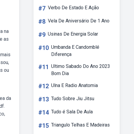
#7
Verbo De Estado E Ação
#8
Vela De Aniversário De 1 Ano
ra na
#9
Usinas De Energia Solar
e as
#10
Umbanda E Candomblé
Diferença
 mais
ssou,
#11
Ultimo Sabado Do Ano 2023
es ou
Bom Dia
#12
Ulna E Radio Anatomia
rea da
#13
Tudo Sobre Jiu Jitsu
df.
#14
Tudo é Sala De Aula
co,
#15
Triangulo Telhas E Madeiras