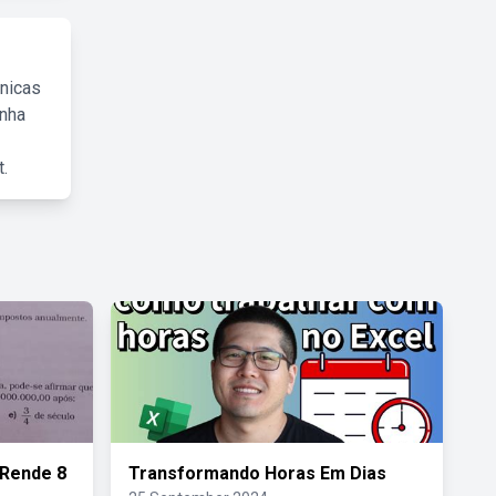
cnicas
inha
.
 Rende 8
Transformando Horas Em Dias