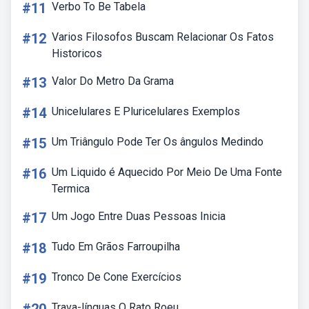
#11
Verbo To Be Tabela
#12
Varios Filosofos Buscam Relacionar Os Fatos
Historicos
#13
Valor Do Metro Da Grama
#14
Unicelulares E Pluricelulares Exemplos
#15
Um Triângulo Pode Ter Os ângulos Medindo
#16
Um Liquido é Aquecido Por Meio De Uma Fonte
Termica
#17
Um Jogo Entre Duas Pessoas Inicia
#18
Tudo Em Grãos Farroupilha
#19
Tronco De Cone Exercícios
Trava-línguas O Rato Roeu