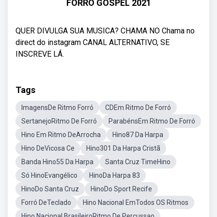
FORRÓ GOSPEL 2021
QUER DIVULGA SUA MUSICA? CHAMA NO Chama no
direct do instagram CANAL ALTERNATIVO, SE
INSCREVE LÁ.
Tags
ImagensDe Ritmo Forró
CDEm Ritmo De Forró
SertanejoRitmo De Forró
ParabénsEm Ritmo De Forró
Hino Em Ritmo DeArrocha
Hino87 Da Harpa
Hino DeVicosa Ce
Hino301 Da Harpa Cristã
Banda Hino55 Da Harpa
Santa Cruz TimeHino
Só HinoEvangélico
HinoDa Harpa 83
HinoDo Santa Cruz
HinoDo Sport Recife
Forró DeTeclado
Hino Nacional EmTodos OS Ritmos
Hino Nacional BrasileiroRitmo De Percussao