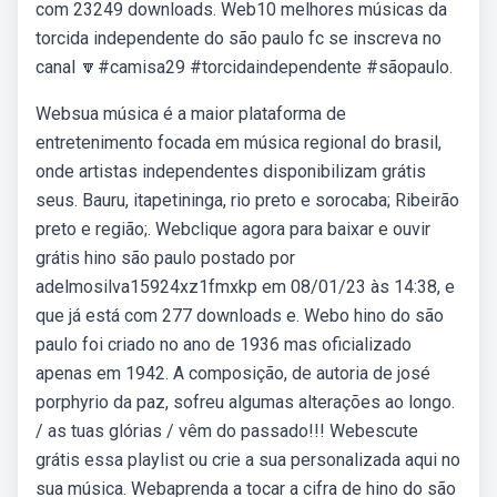
com 23249 downloads. Web10 melhores músicas da
torcida independente do são paulo fc se inscreva no
canal 🔽#camisa29 #torcidaindependente #sãopaulo.
Websua música é a maior plataforma de
entretenimento focada em música regional do brasil,
onde artistas independentes disponibilizam grátis
seus. Bauru, itapetininga, rio preto e sorocaba; Ribeirão
preto e região;. Webclique agora para baixar e ouvir
grátis hino são paulo postado por
adelmosilva15924xz1fmxkp em 08/01/23 às 14:38, e
que já está com 277 downloads e. Webo hino do são
paulo foi criado no ano de 1936 mas oficializado
apenas em 1942. A composição, de autoria de josé
porphyrio da paz, sofreu algumas alterações ao longo.
/ as tuas glórias / vêm do passado!!! Webescute
grátis essa playlist ou crie a sua personalizada aqui no
sua música. Webaprenda a tocar a cifra de hino do são