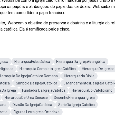
 e. Websaiba como a igreja católica foi fundada por jesus cristo 
ça os papéis e atribuições do papa, dos cardeais,. Websaiba m
, que tem como líder o papa francisco.
ulto,. Webcom o objetivo de preservar a doutrina e a liturgia da re
a católica. Ela é ramificada pelos cinco.
giosa
HierarquiaEclesiástica
Hierarquia Da IgrejaEvangélica
eligiosas
Hierarquia Completa IgrejaCatólica
HierarquiaDe Igrejas
Hierarquia Da IgrejaCatólica Romana
HierarquiaNa Biblia
tólica
Símbolo Da IgrejaCatólica
5 MandamentosDa Igreja Católi
Da Igreja
Fundador Da IgrejaCatólica
HierarquiaDo Catolicismo
HierarquiaDe Uma Diocese
DesenhoHierarquia Igreja
cana
Divisão Da IgrejaCatólica
SerieDa Igreja Catolica
oetia
Figuras LetraIgreja Ortodoxa