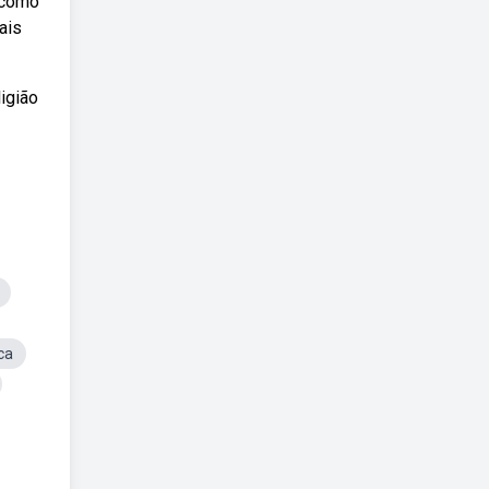
e como
ais
ligião
ca