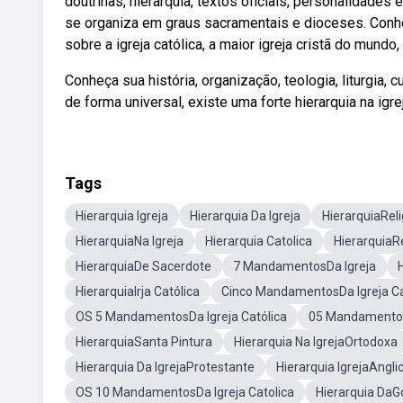
doutrinas, hierarquia, textos oficiais, personalidades
se organiza em graus sacramentais e dioceses. Conhe
sobre a igreja católica, a maior igreja cristã do mundo
Conheça sua história, organização, teologia, liturgia, c
de forma universal, existe uma forte hierarquia na igrej
Tags
Hierarquia Igreja
Hierarquia Da Igreja
HierarquiaReli
HierarquiaNa Igreja
Hierarquia Catolica
HierarquiaR
HierarquiaDe Sacerdote
7 MandamentosDa Igreja
HierarquiaIrja Católica
Cinco MandamentosDa Igreja Ca
OS 5 MandamentosDa Igreja Católica
05 Mandamentos
HierarquiaSanta Pintura
Hierarquia Na IgrejaOrtodoxa
Hierarquia Da IgrejaProtestante
Hierarquia IgrejaAngli
OS 10 MandamentosDa Igreja Catolica
Hierarquia DaG