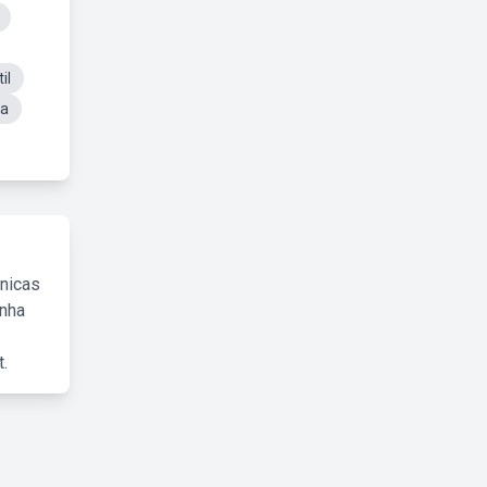
il
ja
cnicas
inha
.