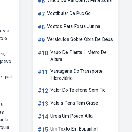
#6
Vídeo Do Pai Com A Filha Sofia
#7
Vestibular Da Puc Go
#8
Vestes Para Festa Junina
posta
to e
#9
Versiculos Sobre Obra De Deus
#10
Vaso De Planta 1 Metro De
ca,
Altura
jetivo
#11
Vantagens Do Transporte
e qual
Hidroviário
#12
Valor Do Telefone Sem Fio
#13
Vale à Pena Tem Crase
 a
es
#14
Ureia Um Pouco Alta
anta
rquia
#15
Um Texto Em Espanhol