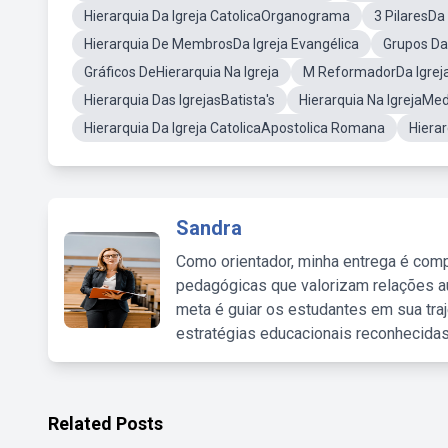
Hierarquia Da Igreja CatolicaOrganograma
3 PilaresDa 
Hierarquia De MembrosDa Igreja Evangélica
Grupos Da 
Gráficos DeHierarquia Na Igreja
M ReformadorDa Igreja
Hierarquia Das IgrejasBatista's
Hierarquia Na IgrejaMed
Hierarquia Da Igreja CatolicaApostolica Romana
Hierar
Sandra
Como orientador, minha entrega é comp
pedagógicas que valorizam relações au
meta é guiar os estudantes em sua traj
estratégias educacionais reconhecidas
Related Posts