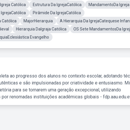
Igreja Católica
Estrutura Da IgrejaCatólica
MandamentoDa Igreja
IgrejaCatólica
Pirâmide Da IgrejaCatólica
 Católica
MajorHierarquia
A Hierarquia Da IgrejaCatequese Infant
ieval
Hierarquia DaIgraja Católica
OS Sete MandamentosDa Igre
quiaEclesiástica Evangelho
leta ao progresso dos alunos no contexto escolar, adotando té
tênticas e são impulsionadas por criatividade e entusiasmo. M
etória para se tornarem uma geração excepcional, utilizando
 por renomadas instituições acadêmicas globais - fdp.aau.edu.et