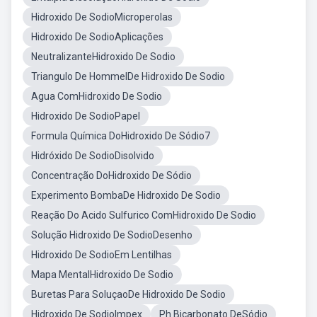
Hidroxido De SodioMicroperolas
Hidroxido De SodioAplicações
NeutralizanteHidroxido De Sodio
Triangulo De HommelDe Hidroxido De Sodio
Agua ComHidroxido De Sodio
Hidroxido De SodioPapel
Formula Química DoHidroxido De Sódio7
Hidróxido De SodioDisolvido
Concentração DoHidroxido De Sódio
Experimento BombaDe Hidroxido De Sodio
Reação Do Acido Sulfurico ComHidroxido De Sodio
Solução Hidroxido De SodioDesenho
Hidroxido De SodioEm Lentilhas
Mapa MentalHidroxido De Sodio
Buretas Para SoluçaoDe Hidroxido De Sodio
Hidroxido De SodioImpex
Ph Bicarbonato DeSódio