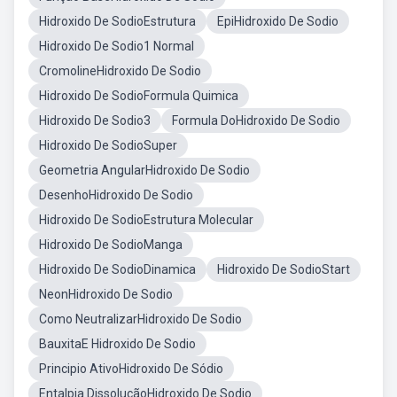
Hidroxido De SodioEstrutura
EpiHidroxido De Sodio
Hidroxido De Sodio1 Normal
CromolineHidroxido De Sodio
Hidroxido De SodioFormula Quimica
Hidroxido De Sodio3
Formula DoHidroxido De Sodio
Hidroxido De SodioSuper
Geometria AngularHidroxido De Sodio
DesenhoHidroxido De Sodio
Hidroxido De SodioEstrutura Molecular
Hidroxido De SodioManga
Hidroxido De SodioDinamica
Hidroxido De SodioStart
NeonHidroxido De Sodio
Como NeutralizarHidroxido De Sodio
BauxitaE Hidroxido De Sodio
Principio AtivoHidroxido De Sódio
Entalpia DissoluçãoHidroxido De Sodio