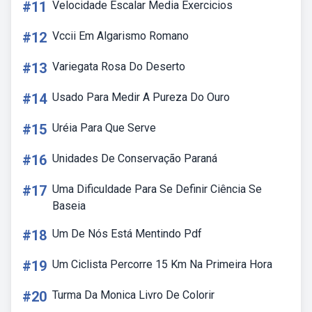
#11
Velocidade Escalar Media Exercicios
#12
Vccii Em Algarismo Romano
#13
Variegata Rosa Do Deserto
#14
Usado Para Medir A Pureza Do Ouro
#15
Uréia Para Que Serve
#16
Unidades De Conservação Paraná
#17
Uma Dificuldade Para Se Definir Ciência Se
Baseia
#18
Um De Nós Está Mentindo Pdf
#19
Um Ciclista Percorre 15 Km Na Primeira Hora
#20
Turma Da Monica Livro De Colorir