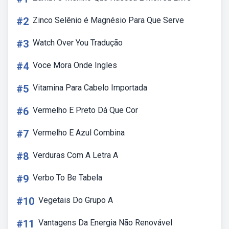
#2
Zinco Selênio é Magnésio Para Que Serve
#3
Watch Over You Tradução
#4
Voce Mora Onde Ingles
#5
Vitamina Para Cabelo Importada
#6
Vermelho E Preto Dá Que Cor
#7
Vermelho E Azul Combina
#8
Verduras Com A Letra A
#9
Verbo To Be Tabela
#10
Vegetais Do Grupo A
#11
Vantagens Da Energia Não Renovável