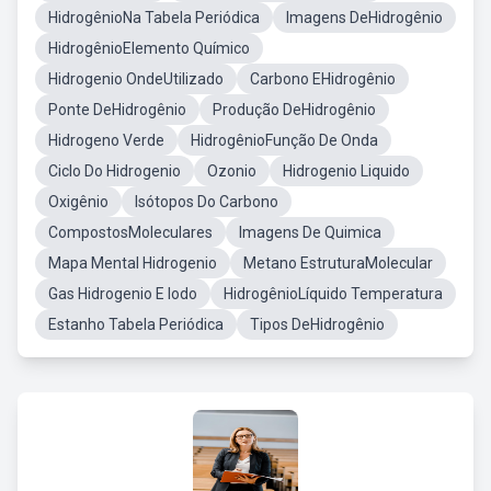
HidrogênioNa Tabela Periódica
Imagens DeHidrogênio
HidrogênioElemento Químico
Hidrogenio OndeUtilizado
Carbono EHidrogênio
Ponte DeHidrogênio
Produção DeHidrogênio
Hidrogeno Verde
HidrogênioFunção De Onda
Ciclo Do Hidrogenio
Ozonio
Hidrogenio Liquido
Oxigênio
Isótopos Do Carbono
CompostosMoleculares
Imagens De Quimica
Mapa Mental Hidrogenio
Metano EstruturaMolecular
Gas Hidrogenio E Iodo
HidrogênioLíquido Temperatura
Estanho Tabela Periódica
Tipos DeHidrogênio