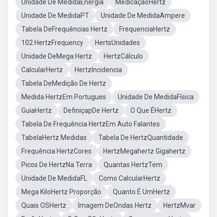
Unidade De MedidaEnergia
MedicaçãoHertz
Unidade De MedidaPT
Unidade De MedidaAmpere
Tabela DeFrequências Hertz
FrequenciaHertz
102 HertzFrequency
HertsUnidades
Unidade DeMega Hertz
HertzCálculo
CalcularHertz
HertzIncidencia
Tabela DeMedição De Hertz
Medida HertzEm Portugues
Unidade De MedidaFísica
GuiaHertz
DefiniçapDe Hertz
O Que ÉHertz
Tabela De Frequência HertzEm Auto Falantes
TabelaHertz Medidas
Tabela De HertzQuantidade
Frequência HertzCores
HertzMegahertz Gigahertz
Picos De HertzNa Terra
Quantas HertzTem
Unidade De MedidaFL
Como CalcularHertz
Mega KiloHertz Proporção
Quanto É UmHertz
Quais OSHertz
Imagem DeOndas Hertz
HertzMvar