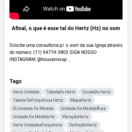
Afinal, o que é esse tal do Hertz (Hz) no som
Solicite uma consultoria p/ o som da sua Igreja através
do número: (11) 94719-3803 SIGA NOSSO
INSTAGRAM: @housemixsp ...
Tags
Hertz Unidade
TabelaDe Hertz
EscalaDe Hertz
Tabela DeFrequência Hertz
MapaHertz
DLUnidade De Medida
Unidade De MedidaÁrea
Unidade De Medida Hz
VibraçãoHertz
Hertz UnidadesFrequência
DefiniçãoHertz