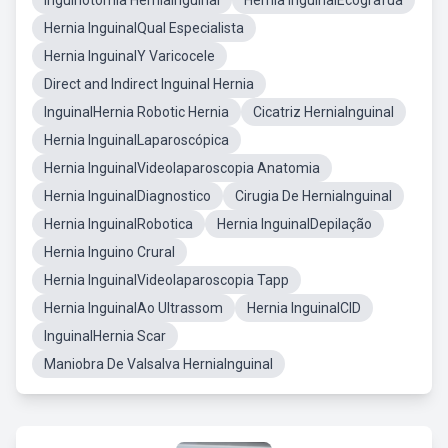
Inguinotomia HerniaInguinal
Hernia InguinalEcografua
Hernia InguinalQual Especialista
Hernia InguinalY Varicocele
Direct and Indirect Inguinal Hernia
InguinalHernia Robotic Hernia
Cicatriz HerniaInguinal
Hernia InguinalLaparoscópica
Hernia InguinalVideolaparoscopia Anatomia
Hernia InguinalDiagnostico
Cirugia De HerniaInguinal
Hernia InguinalRobotica
Hernia InguinalDepilação
Hernia Inguino Crural
Hernia InguinalVideolaparoscopia Tapp
Hernia InguinalAo Ultrassom
Hernia InguinalCID
InguinalHernia Scar
Maniobra De Valsalva HerniaInguinal