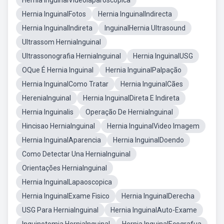
Hernia InguinalVideolaparoscopica
Hernia InguinalFotos
Hernia InguinalIndirecta
Hernia InguinalIndireta
InguinalHernia Ultrasound
Ultrassom HerniaInguinal
Ultrassonografia HerniaInguinal
Hernia InguinalUSG
OQue É Hernia Inguinal
Hernia InguinalPalpação
Hernia InguinalComo Tratar
Hernia InguinalCães
HereniaInguinal
Hernia InguinalDireta E Indireta
Hernia Inguinalis
Operação De HerniaInguinal
Hincisao HerniaInguinal
Hernia InguinalVideo Imagem
Hernia InguinalAparencia
Hernia InguinalDoendo
Como Detectar Una HerniaInguinal
Orientações HerniaInguinal
Hernia InguinalLapaoscopica
Hernia InguinalExame Fisico
Hernia InguinalDerecha
USG Para HerniaInguinal
Hernia InguinalAuto-Exame