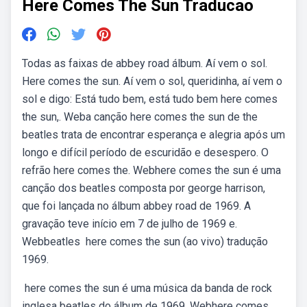
Here Comes The Sun Traducao
Todas as faixas de abbey road álbum. Aí vem o sol.
Here comes the sun. Aí vem o sol, queridinha, aí vem o
sol e digo: Está tudo bem, está tudo bem here comes
the sun,. Weba canção here comes the sun de the
beatles trata de encontrar esperança e alegria após um
longo e difícil período de escuridão e desespero. O
refrão here comes the. Webhere comes the sun é uma
canção dos beatles composta por george harrison,
que foi lançada no álbum abbey road de 1969. A
gravação teve início em 7 de julho de 1969 e.
Webbeatles ️ here comes the sun (ao vivo) tradução ️
1969.
️ here comes the sun é uma música da banda de rock
inglesa beatles do álbum de 1969. Webhere comes