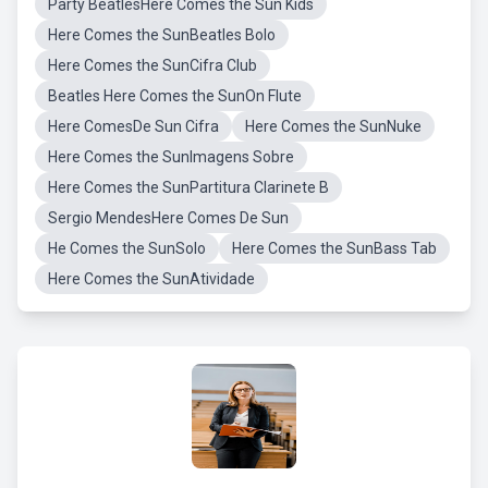
Party BeatlesHere Comes the Sun Kids
Here Comes the SunBeatles Bolo
Here Comes the SunCifra Club
Beatles Here Comes the SunOn Flute
Here ComesDe Sun Cifra
Here Comes the SunNuke
Here Comes the SunImagens Sobre
Here Comes the SunPartitura Clarinete B
Sergio MendesHere Comes De Sun
He Comes the SunSolo
Here Comes the SunBass Tab
Here Comes the SunAtividade