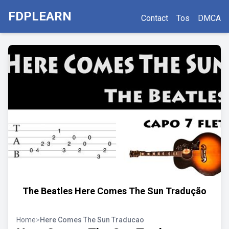
FDPLEARN
Contact
Tos
DMCA
The Beatles Here Comes The Sun Tradução
Home
>
Here Comes The Sun Traducao