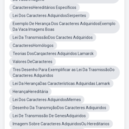
CaracteresHereditários Específicos
Lei Dos Caracteres AdquiridosSerpentes
Exemplo De Herança Dos Caracteres AdquiridosExemplo
Da Vaca Imagens Boas
Lei Da TransmissãoDos Caractes Adquiridos
CaracteresHomólogos
Teorias DosCarqacteres Adquiridos Lamarck
Valores DeCaracteres
Tres Desenho Para Exemplificar as Lei Da TrasmissãoDo
Caracteres Adquiridos
Lei Da HerançaDas Características Adquiridas Lamark
HerançaHereditária
Lei Dos Caracteres AdquiridosMemes
Desenho Da TransmiçãoDos Caracteres Adiquiridos
Lei De Transmissão De GenesAdquiridos
Imagem Sobre Caracteres AdquiridosOu Hereditarios