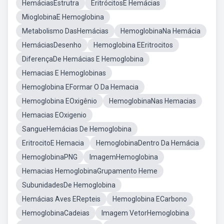
HemáciasEstrutra
EritrócitosE Hemácias
MioglobinaE Hemoglobina
Metabolismo DasHemácias
HemoglobinaNa Hemácia
HemáciasDesenho
Hemoglobina EEritrocitos
DiferençaDe Hemácias E Hemoglobina
Hemacias E Hemoglobinas
Hemoglobina EFormar O Da Hemacia
Hemoglobina EOxigênio
HemoglobinaNas Hemacias
Hemacias EOxigenio
SangueHemácias De Hemoglobina
EritrocitoE Hemacia
HemoglobinaDentro Da Hemácia
HemoglobinaPNG
ImagemHemoglobina
Hemacias HemoglobinaGrupamento Heme
SubunidadesDe Hemoglobina
Hemácias Aves ERepteis
Hemoglobina ECarbono
HemoglobinaCadeias
Imagem VetorHemoglobina