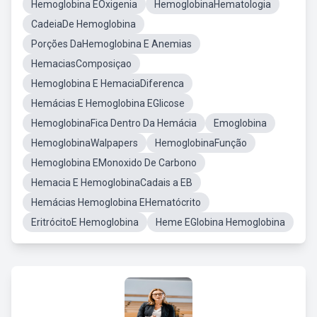
Hemoglobina EOxigenia
HemoglobinaHematologia
CadeiaDe Hemoglobina
Porções DaHemoglobina E Anemias
HemaciasComposiçao
Hemoglobina E HemaciaDiferenca
Hemácias E Hemoglobina EGlicose
HemoglobinaFica Dentro Da Hemácia
Emoglobina
HemoglobinaWalpapers
HemoglobinaFunção
Hemoglobina EMonoxido De Carbono
Hemacia E HemoglobinaCadais a EB
Hemácias Hemoglobina EHematócrito
EritrócitoE Hemoglobina
Heme EGlobina Hemoglobina