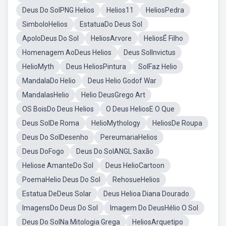
Deus Do SolPNG Helios
Helios11
HeliosPedra
SimboloHelios
EstatuaDo Deus Sol
ApoloDeus Do Sol
HeliosArvore
HeliosÉ Filho
Homenagem AoDeus Helios
Deus SolInvictus
HelioMyth
Deus HeliosPintura
SolFaz Helio
MandalaDo Helio
Deus Helio Godof War
MandalasHelio
Helio DeusGrego Art
OS BoisDo Deus Helios
O Deus HeliosE O Que
Deus SolDe Roma
HelioMythology
HeliosDe Roupa
Deus Do SolDesenho
PereumariaHelios
Deus DoFogo
Deus Do SolANGL Saxão
Heliose AmanteDo Sol
Deus HelioCartoon
PoemaHelio Deus Do Sol
RehosueHelios
Estatua DeDeus Solar
Deus Helioa Diana Dourado
ImagensDo Deus Do Sol
Imagem Do DeusHélio O Sol
Deus Do SolNa Mitologia Grega
HeliosArquetipo