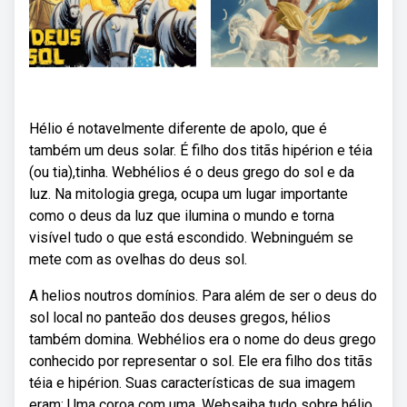
Hélio é notavelmente diferente de apolo, que é
também um deus solar. É filho dos titãs hipérion e téia
(ou tia),tinha. Webhélios é o deus grego do sol e da
luz. Na mitologia grega, ocupa um lugar importante
como o deus da luz que ilumina o mundo e torna
visível tudo o que está escondido. Webninguém se
mete com as ovelhas do deus sol.
A helios noutros domínios. Para além de ser o deus do
sol local no panteão dos deuses gregos, hélios
também domina. Webhélios era o nome do deus grego
conhecido por representar o sol. Ele era filho dos titãs
téia e hipérion. Suas características de sua imagem
eram: Uma coroa com uma. Websaiba tudo sobre hélio,