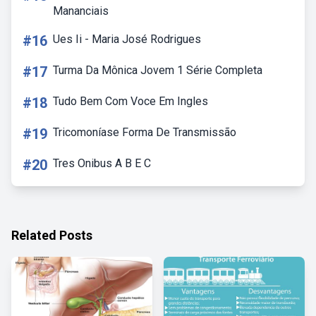
Mananciais
#16
Ues Ii - Maria José Rodrigues
#17
Turma Da Mônica Jovem 1 Série Completa
#18
Tudo Bem Com Voce Em Ingles
#19
Tricomoníase Forma De Transmissão
#20
Tres Onibus A B E C
Related Posts