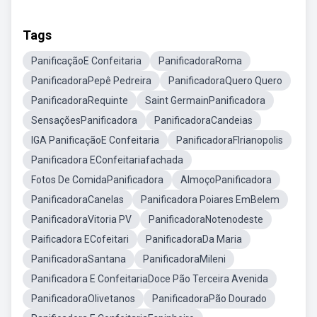
Tags
PanificaçãoE Confeitaria
PanificadoraRoma
PanificadoraPepê Pedreira
PanificadoraQuero Quero
PanificadoraRequinte
Saint GermainPanificadora
SensaçõesPanificadora
PanificadoraCandeias
IGA PanificaçãoE Confeitaria
PanificadoraFlrianopolis
Panificadora EConfeitariafachada
Fotos De ComidaPanificadora
AlmoçoPanificadora
PanificadoraCanelas
Panificadora Poiares EmBelem
PanificadoraVitoria PV
PanificadoraNotenodeste
Paificadora ECofeitari
PanificadoraDa Maria
PanificadoraSantana
PanificadoraMileni
Panificadora E ConfeitariaDoce Pão Terceira Avenida
PanificadoraOlivetanos
PanificadoraPão Dourado