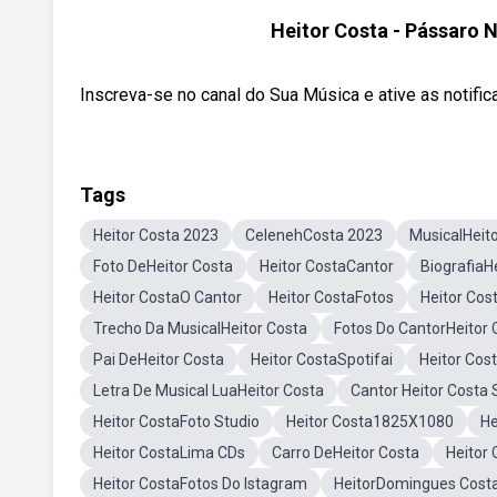
Heitor Costa - Pássaro 
Inscreva-se no canal do Sua Música e ative as notific
Tags
Heitor Costa 2023
CelenehCosta 2023
MusicalHeit
Foto DeHeitor Costa
Heitor CostaCantor
BiografiaH
Heitor CostaO Cantor
Heitor CostaFotos
Heitor Co
Trecho Da MusicalHeitor Costa
Fotos Do CantorHeitor 
Pai DeHeitor Costa
Heitor CostaSpotifai
Heitor Cos
Letra De Musical LuaHeitor Costa
Cantor Heitor Costa
Heitor CostaFoto Studio
Heitor Costa1825X1080
He
Heitor CostaLima CDs
Carro DeHeitor Costa
Heitor
Heitor CostaFotos Do Istagram
HeitorDomingues Cost