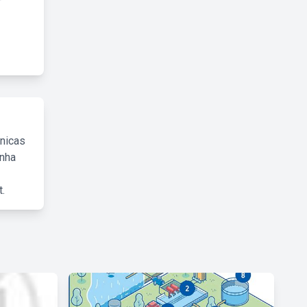
cnicas
inha
.