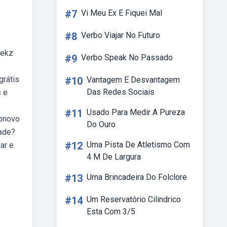
#7
Vi Meu Ex E Fiquei Mal
#8
Verbo Viajar No Futuro
xekz
#9
Verbo Speak No Passado
grátis
#10
Vantagem E Desvantagem
Das Redes Sociais
s e
#11
Usado Para Medir A Pureza
epnovo
Do Ouro
dade?
#12
Uma Pista De Atletismo Com
ar e
4 M De Largura
#13
Uma Brincadeira Do Folclore
#14
Um Reservatório Cilindrico
Esta Com 3/5