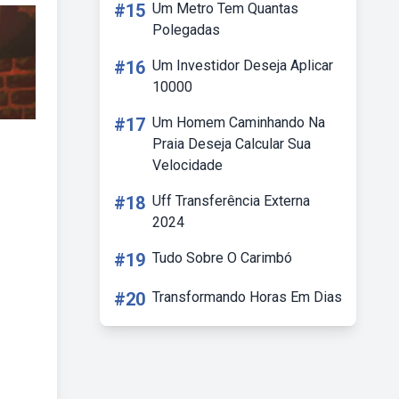
#15
Um Metro Tem Quantas
Polegadas
#16
Um Investidor Deseja Aplicar
10000
#17
Um Homem Caminhando Na
Praia Deseja Calcular Sua
Velocidade
#18
Uff Transferência Externa
2024
#19
Tudo Sobre O Carimbó
#20
Transformando Horas Em Dias