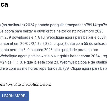
ica
costa (as melhores) 2024 postado por guilhermepassos78914tgm7
e agora para baixar e ouvir grátis heitor costa novembro 2023
m 239 downloads e 4. 810. Webclique agora para baixar e ouvir 
acrispimt em 20/09/24 às 20:32, e que já está com 55 download
r costa seresta 3. 0 outubro 2023 alta qualidade postado por
ebclique agora para baixar e ouvir grátis heitor costa 2024 | r
/24 às 11:10, e que já está com 23. Webmúsica boa e de quali
rive com os melhores repertórios👇🏻 (79. Clique agora para baix
mation, click the button below.
LEARN MORE