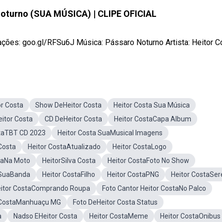
Noturno (SUA MÚSICA) | CLIPE OFICIAL
ações: goo.gl/RFSu6J Música: Pássaro Noturno Artista: Heitor Cos
or Costa
Show DeHeitor Costa
Heitor Costa Sua Música
eitor Costa
CD DeHeitor Costa
Heitor CostaCapa Album
staTBT CD 2023
Heitor Costa SuaMusical Imagens
Costa
Heitor CostaAtualizado
Heitor CostaLogo
taNa Moto
HeitorSilva Costa
Heitor CostaFoto No Show
 SuaBanda
Heitor CostaFilho
Heitor CostaPNG
Heitor CostaSer
itor CostaComprando Roupa
Foto Cantor Heitor CostaNo Palco
 CostaManhuaçu MG
Foto DeHeitor Costa Status
a
Nadso EHeitor Costa
Heitor CostaMeme
Heitor CostaOnibus