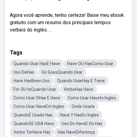
Agora você aprende, tenho certeza! Baixe meu ebook
gratuito com um resumo dos principais tempos
verbais do inglês: ...
Tags
Quando Usar HasE Have
Have OU HasComo Usar
Uso DeHas
Go GoesQuando Usar
Have HasBeen Uso
Quando UsarHay E Tiene
For OU toQuando Usar
VerboHas Have
Como Usar OHas E Have
Como Usar Haveto Ingles
Como Usar HaveEm Ingles
Onde UsarIs
QuandoÉ Usado Has
Have Y HasEn Ingles
QuandoSE USA Have
Uso Do HaveE Do Has
Verbo TerHave Has
Has HaveDiferença