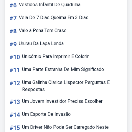
#6
Vestidos Infantil De Quadrilha
#7
Vela De 7 Dias Queima Em 3 Dias
#8
Vale à Pena Tem Crase
#9
Ururau Da Lapa Lenda
#10
Unicórnio Para Imprimir E Colorir
#11
Uma Parte Estranha De Mim Significado
#12
Uma Galinha Clarice Lispector Perguntas E
Respostas
#13
Um Jovem Investidor Precisa Escolher
#14
Um Esporte De Invasão
#15
Um Driver Não Pode Ser Carregado Neste