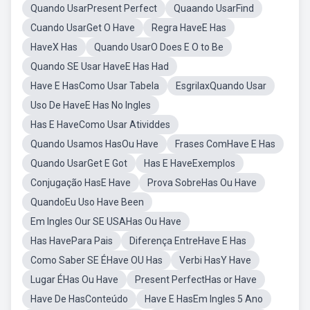
Quando UsarPresent Perfect
Quaando UsarFind
Cuando UsarGet O Have
Regra HaveE Has
HaveX Has
Quando UsarO Does E O to Be
Quando SE Usar HaveE Has Had
Have E HasComo Usar Tabela
EsgrilaxQuando Usar
Uso De HaveE Has No Ingles
Has E HaveComo Usar Atividdes
Quando Usamos HasOu Have
Frases ComHave E Has
Quando UsarGet E Got
Has E HaveExemplos
Conjugação HasE Have
Prova SobreHas Ou Have
QuandoEu Uso Have Been
Em Ingles Our SE USAHas Ou Have
Has HavePara Pais
Diferença EntreHave E Has
Como Saber SE ÉHave OU Has
Verbi HasY Have
Lugar ÉHas Ou Have
Present PerfectHas or Have
Have De HasConteúdo
Have E HasEm Ingles 5 Ano