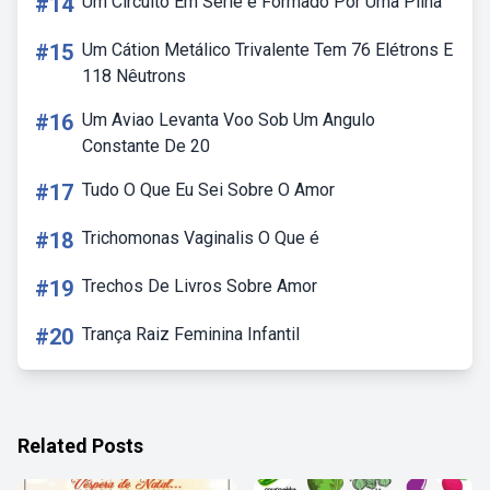
#14
Um Circuito Em Serie é Formado Por Uma Pilha
#15
Um Cátion Metálico Trivalente Tem 76 Elétrons E
118 Nêutrons
#16
Um Aviao Levanta Voo Sob Um Angulo
Constante De 20
#17
Tudo O Que Eu Sei Sobre O Amor
#18
Trichomonas Vaginalis O Que é
#19
Trechos De Livros Sobre Amor
#20
Trança Raiz Feminina Infantil
Related Posts