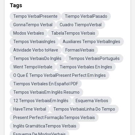
Tags
Tempo VerbalPresente
Tiempo VerbalPasado
GonnaTempo Verbal
Cuadro TiempoVerbal
Modos Verbales
TabelaTempos Verbais
Tempos VerbaisIngles
Auxiliares Tempo VerbalIngles
Atividade Verbo toHave
FormasVerbais
Tempos VerbaisDo Inglês
Tempos VerbaisPortuguês
Went TempoVerbale
Tiempos Verbales En Ingles
O Que É Tempo VerbalPresent Perfect Em Ingles
Tiempos Verbales En Español PDF
Tempos VerbaisEm Inglês Resumo
12 Tempos VerbaisEm Inglês
Esquema Verbos
HaveTime Verbal
Tempos VerbaisLinha Do Tempo
Present Perfect FormaçãoTempos Verbais
Inglês GramáticaTempos Verbais
Esquema De ModosVerbais