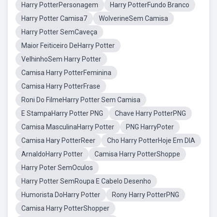
Harry PotterPersonagem
Harry PotterFundo Branco
Harry Potter Camisa7
WolverineSem Camisa
Harry Potter SemCaveça
Maior Feiticeiro DeHarry Potter
VelhinhoSem Harry Potter
Camisa Harry PotterFeminina
Camisa Harry PotterFrase
Roni Do FilmeHarry Potter Sem Camisa
E StampaHarry Potter PNG
Chave Harry PotterPNG
Camisa MasculinaHarry Potter
PNG HarryPoter
Camisa Hary PotterReer
Cho Harry PotterHoje Em DIA
ArnaldoHarry Potter
Camisa Harry PotterShoppe
Harry Poter SemOculos
Harry Potter SemRoupa E Cabelo Desenho
Humorista DoHarry Potter
Rony Harry PotterPNG
Camisa Harry PotterShopper