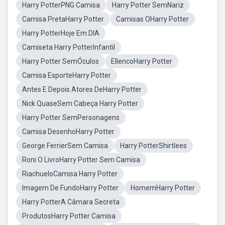
Harry PotterPNG Camisa
Harry Potter SemNariz
Camisa PretaHarry Potter
Camisas OHarry Potter
Harry PotterHoje Em DIA
Camiseta Harry PotterInfantil
Harry Potter SemÓculos
EllencoHarry Potter
Camisa EsporteHarry Potter
Antes E Depois Atores DeHarry Potter
Nick QuaseSem Cabeça Harry Potter
Harry Potter SemPersonagens
Camisa DesenhoHarry Potter
George FerrierSem Camisa
Harry PotterShirtlees
Roni O LivroHarry Potter Sem Camisa
RiachueloCamisa Harry Potter
Imagem De FundoHarry Potter
HomemHarry Potter
Harry PotterA Câmara Secreta
ProdutosHarry Potter Camisa