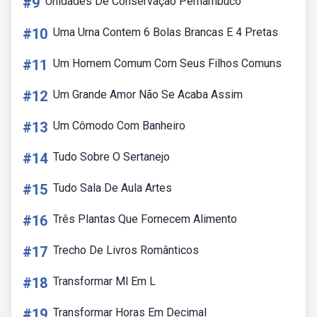
#9
Unidades De Conservação Pernambuco
#10
Uma Urna Contem 6 Bolas Brancas E 4 Pretas
#11
Um Homem Comum Com Seus Filhos Comuns
#12
Um Grande Amor Não Se Acaba Assim
#13
Um Cômodo Com Banheiro
#14
Tudo Sobre O Sertanejo
#15
Tudo Sala De Aula Artes
#16
Três Plantas Que Fornecem Alimento
#17
Trecho De Livros Românticos
#18
Transformar Ml Em L
#19
Transformar Horas Em Decimal