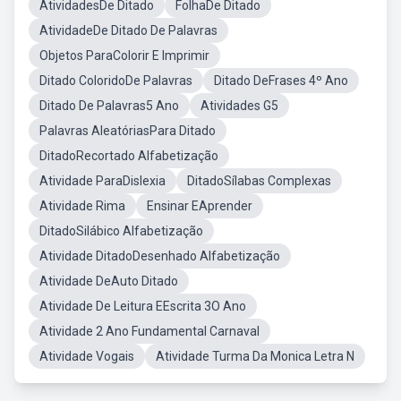
AtividadesDe Ditado
FolhaDe Ditado
AtividadeDe Ditado De Palavras
Objetos ParaColorir E Imprimir
Ditado ColoridoDe Palavras
Ditado DeFrases 4º Ano
Ditado De Palavras5 Ano
Atividades G5
Palavras AleatóriasPara Ditado
DitadoRecortado Alfabetização
Atividade ParaDislexia
DitadoSílabas Complexas
Atividade Rima
Ensinar EAprender
DitadoSilábico Alfabetização
Atividade DitadoDesenhado Alfabetização
Atividade DeAuto Ditado
Atividade De Leitura EEscrita 3O Ano
Atividade 2 Ano Fundamental Carnaval
Atividade Vogais
Atividade Turma Da Monica Letra N