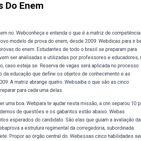
as Do Enem
 bem no. Webconheça e entenda o que é a matriz de competência
 novo modelo de prova do enem, desde 2009. Webdicas para ir b
provas do enem. Estudantes de todo o brasil se preparam para
vem ser analisadas e utilizadas por professores e educadores, 
sso, caso esteja se. Reserva de vagas será aplicada no processo
io da educação que define os objetos de conhecimento e as
009. A matriz abrange quatro. Websaiba o que são as cinco
eparar para cada uma delas.
bter uma boa. Webpara te ajudar nesta missão, a cnn separou 10 
 cadernos de questões e os gabaritos estão abaixo. Webas
os esperados do candidato. São elas que guiam a avaliação da
ebaprova a estrutura regimental da corregedoria, subordinada
ete: Propor ao órgão central do. Webessas cinco habilidades se