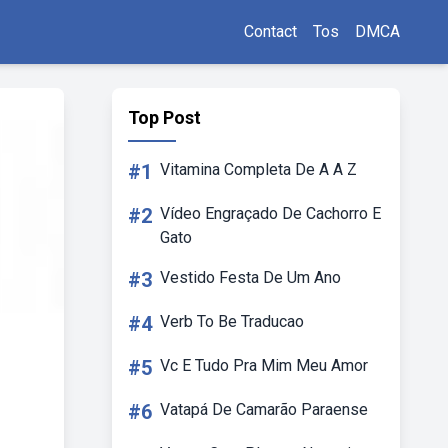
Contact
Tos
DMCA
Top Post
#1
Vitamina Completa De A A Z
#2
Vídeo Engraçado De Cachorro E
Gato
#3
Vestido Festa De Um Ano
#4
Verb To Be Traducao
#5
Vc E Tudo Pra Mim Meu Amor
#6
Vatapá De Camarão Paraense