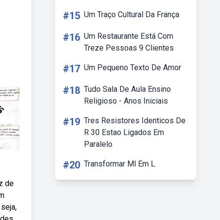
#15
Um Traço Cultural Da França
#16
Um Restaurante Está Com
Treze Pessoas 9 Clientes
#17
Um Pequeno Texto De Amor
#18
Tudo Sala De Aula Ensino
Religioso - Anos Iniciais
#19
Tres Resistores Identicos De
R 30 Estao Ligados Em
Paralelo
#20
Transformar Ml Em L
z de
om
seja,
ades