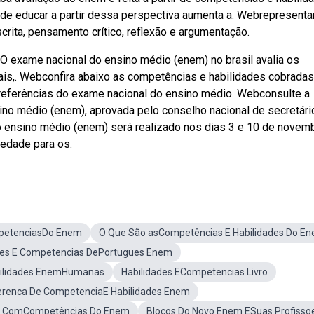
 de educar a partir dessa perspectiva aumenta a. Webrepresent
crita, pensamento crítico, reflexão e argumentação.
exame nacional do ensino médio (enem) no brasil avalia os
is,. Webconfira abaixo as competências e habilidades cobradas
e referências do exame nacional do ensino médio. Webconsulte a
ino médio (enem), aprovada pelo conselho nacional de secretári
o ensino médio (enem) será realizado nos dias 3 e 10 de novemb
iedade para os.
petenciasDo Enem
O Que São asCompetências E Habilidades Do E
des E Competencias DePortugues Enem
bilidades EnemHumanas
Habilidades ECompetencias Livro
erenca De CompetenciaE Habilidades Enem
 ComCompetências Do Enem
Blocos Do Novo Enem ESuas Profisso