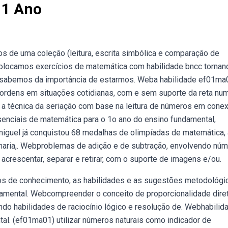
 1 Ano
 de uma coleção (leitura, escrita simbólica e comparação de
olocamos exercícios de matemática com habilidade bncc tornan
l, sabemos da importância de estarmos. Weba habilidade ef01ma
ordens em situações cotidianas, com e sem suporte da reta num
 e a técnica da seriação com base na leitura de números em cone
nciais de matemática para o 1o ano do ensino fundamental,
iguel já conquistou 68 medalhas de olimpíadas de matemática,
haria,. Webproblemas de adição e de subtração, envolvendo nú
 acrescentar, separar e retirar, com o suporte de imagens e/ou.
s de conhecimento, as habilidades e as sugestões metodológi
damental. Webcompreender o conceito de proporcionalidade dire
do habilidades de raciocínio lógico e resolução de. Webhabilid
al. (ef01ma01) utilizar números naturais como indicador de