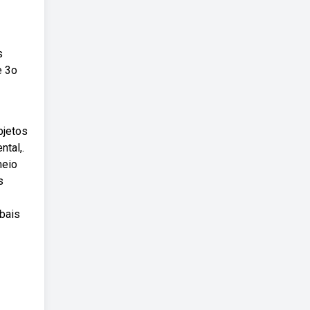
s
e 3o
bjetos
tal,.
meio
s
rbais