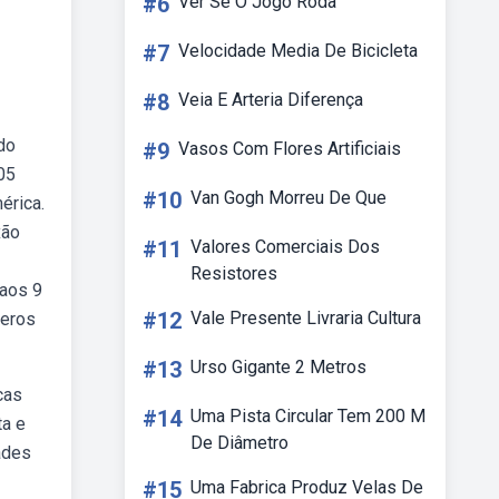
#6
Ver Se O Jogo Roda
#7
Velocidade Media De Bicicleta
#8
Veia E Arteria Diferença
do
#9
Vasos Com Flores Artificiais
05
#10
Van Gogh Morreu De Que
érica.
xão
#11
Valores Comerciais Dos
Resistores
 aos 9
#12
Vale Presente Livraria Cultura
meros
#13
Urso Gigante 2 Metros
cas
#14
Uma Pista Circular Tem 200 M
ta e
De Diâmetro
ades
#15
Uma Fabrica Produz Velas De