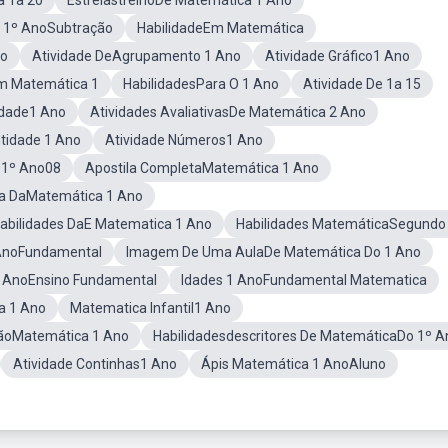
a 1a 20
EstrelastreinoDe Matemática 1 Ano
a 1º AnoSubtração
HabilidadeEm Matemática
no
Atividade DeAgrupamento 1 Ano
Atividade Gráfico1 Ano
Em Matemática 1
HabilidadesPara O 1 Ano
Atividade De 1a 15
idade1 Ano
Atividades AvaliativasDe Matemática 2 Ano
tidade 1 Ano
Atividade Números1 Ano
 1º Ano08
Apostila CompletaMatemática 1 Ano
a DaMatemática 1 Ano
abilidades DaE Matematica 1 Ano
Habilidades MatemáticaSegundo
AnoFundamental
Imagem De Uma AulaDe Matemática Do 1 Ano
 AnoEnsino Fundamental
Idades 1 AnoFundamental Matematica
a 1 Ano
Matematica Infantil1 Ano
çãoMatemática 1 Ano
Habilidadesdescritores De MatemáticaDo 1º A
Atividade Continhas1 Ano
Ápis Matemática 1 AnoAluno