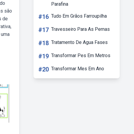
 do
Parafina
is são
#16
Tudo Em Grãos Farroupilha
s de
ativa,
#17
Travesseiro Para As Pernas
r uma
#18
Tratamento De Agua Fases
#19
Transformar Pes Em Metros
#20
Transformar Mes Em Ano