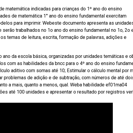
e matemática indicadas para crianças do 1º ano do ensino
dades de matemática 1° ano do ensino fundamental exercitam
modelos para imprimir. Webeste documento apresenta as unidade
e serão trabalhados no 1o ano do ensino fundamental no 1o, 2o 
 os temas de leitura, escrita, formação de palavras, adições e
o ano da escola básica, organizadas por unidades temáticas e o
s com as habilidades da bncc para o 4º ano do ensino fundamen
lculo aditivo com somas até 10; Estimular o cálculo mental por 
rar problemas de adição e de subtração, com números de até doi
anto a mais, quanto a menos, qual. Weba habilidade ef01ma04
ões até 100 unidades e apresentar o resultado por registros ve