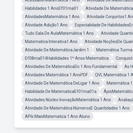
AcessaberMatemática 1 Ano
Atividade De Matemátic
Habilidades 1 AnoEf01ma01
Atividade De Matemátic
AtividadesMatemática 1 Ano
Atividade Conjuntos1 A
Atividade Adição1 Ano
Especialidade De Habilidades
Tudo Sala De AulaMatemática 1 Ano
Atividade Quant
Matematica Interativa1 Ano
Atividade NoçõesDe Quan
Atividade De MatemáticaJardim 1
Matemática Turma
Ef08ma014Habilidades 1º Anos Matematica
Conquist
Atividades De MatemáticaDo 1 Ano Fundamental
As H
Atividades Matemática 1 AnoPDF
QVL Matemática 1 
Atividade De Matemática DeLigar 1 Ano
Matemática 1
Habilidade De MatematicaEf01ma01a
ÁpisMatemátic
Atividades Núcleo InovaçãoMatemática 1 Ano
Avalia
Atividade De Matemática NúmerosE Quantidades 1 Ano
APIs MaisMatematica 1 Ano Aluno