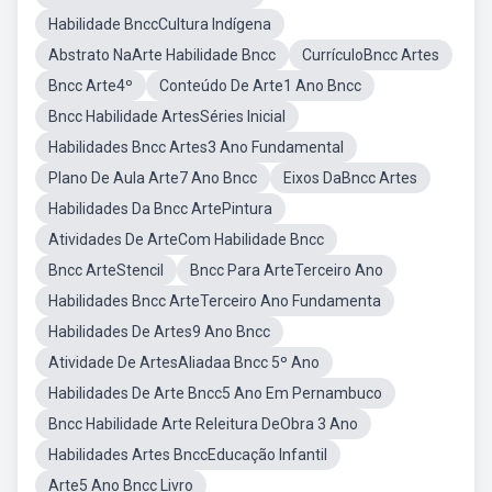
Habilidade BnccCultura Indígena
Abstrato NaArte Habilidade Bncc
CurrículoBncc Artes
Bncc Arte4º
Conteúdo De Arte1 Ano Bncc
Bncc Habilidade ArtesSéries Inicial
Habilidades Bncc Artes3 Ano Fundamental
Plano De Aula Arte7 Ano Bncc
Eixos DaBncc Artes
Habilidades Da Bncc ArtePintura
Atividades De ArteCom Habilidade Bncc
Bncc ArteStencil
Bncc Para ArteTerceiro Ano
Habilidades Bncc ArteTerceiro Ano Fundamenta
Habilidades De Artes9 Ano Bncc
Atividade De ArtesAliadaa Bncc 5º Ano
Habilidades De Arte Bncc5 Ano Em Pernambuco
Bncc Habilidade Arte Releitura DeObra 3 Ano
Habilidades Artes BnccEducação Infantil
Arte5 Ano Bncc Livro