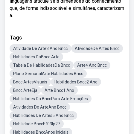
linguagens articule seis dimensões do conhecimento
que, de forma indissociável e simultânea, caracterizam
a.
Tags
Atividade De Arte3 Ano Bncc
AtividadeDe Artes Bncc
Habilidades DaBncc Arte
Tabela De HabilidadesDa Bncc
Arte4 Ano Bncc
Plano SemanalArte Habilidades Bncc
Bncc ArtesVisuais
Habilidades Bncc2 Ano
Bncc ArteEja
Arte Bncc1 Ano
Habilidades Da BnccPara Arte Emoções
Atividades De ArteAno Bncc
Habilidades De Artes5 Ano Bncc
Habilidade BnccEf03lp27
Habilidades BnccAnos Iniciais