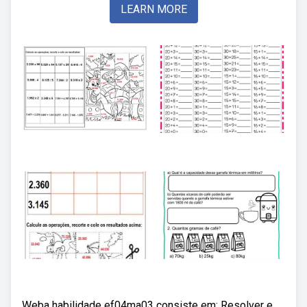
LEARN MORE
Weba habilidade ef04ma03 consiste em: Resolver e