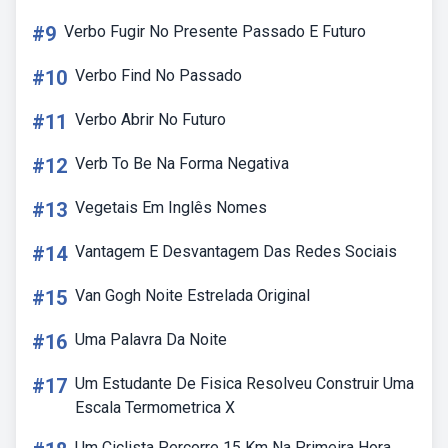
#9
Verbo Fugir No Presente Passado E Futuro
#10
Verbo Find No Passado
#11
Verbo Abrir No Futuro
#12
Verb To Be Na Forma Negativa
#13
Vegetais Em Inglês Nomes
#14
Vantagem E Desvantagem Das Redes Sociais
#15
Van Gogh Noite Estrelada Original
#16
Uma Palavra Da Noite
#17
Um Estudante De Fisica Resolveu Construir Uma
Escala Termometrica X
Um Ciclista Percorre 15 Km Na Primeira Hora