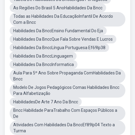
As Regiões Do Brasil 5 AnoHabilidades Da Bncc
Todas as Habilidades Da EducaçãoInfantil De Acordo
Com a Bncc
Habilidades Da BnccEnsino Fundamental Do Eja
Habilidades Da BnccQue Fala Sobre Vendas E Lucros
Habilidades Da BnccLíngua Portuguesa Ef69lp38
Habilidades Da BnccLinguagem
Habilidades Da BnccInformatica
Aula Para 5º Ano Sobre Propaganda ComHabilidades Da
Bncc
Modelo De Jogos Pedagógicos Comas Habilidades Bncc
Para Alfabetização
HabilidadesDe Arte 7 Ano Da Bncc
Bncc Habilidade ParaTrabalho Com Espaços Públicos a
De
Atividades Com Habilidades Da BnccEf89lp04 Texto a
Turma