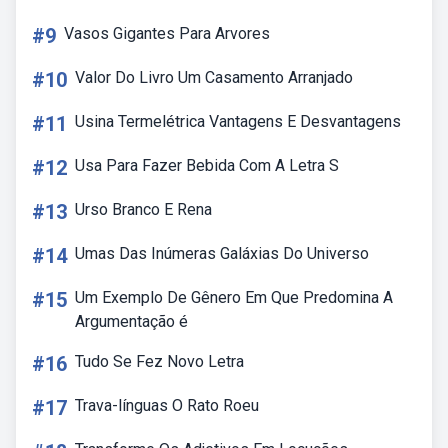
#9
Vasos Gigantes Para Arvores
#10
Valor Do Livro Um Casamento Arranjado
#11
Usina Termelétrica Vantagens E Desvantagens
#12
Usa Para Fazer Bebida Com A Letra S
#13
Urso Branco E Rena
#14
Umas Das Inúmeras Galáxias Do Universo
#15
Um Exemplo De Gênero Em Que Predomina A
Argumentação é
#16
Tudo Se Fez Novo Letra
#17
Trava-línguas O Rato Roeu