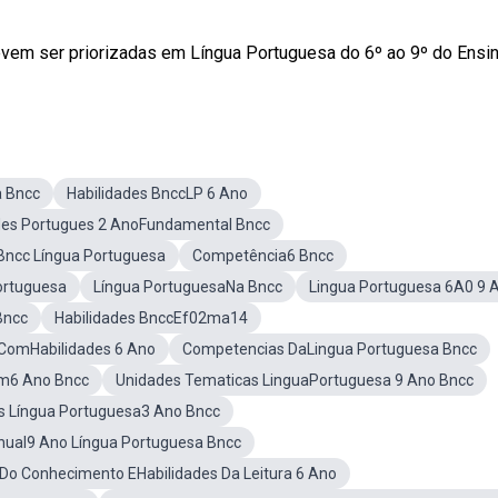
vem ser priorizadas em Língua Portuguesa do 6º ao 9º do Ensino
a Bncc
Habilidades BnccLP 6 Ano
des Portugues 2 AnoFundamental Bncc
ncc Língua Portuguesa
Competência6 Bncc
ortuguesa
Língua PortuguesaNa Bncc
Lingua Portuguesa 6A0 9 
Bncc
Habilidades BnccEf02ma14
 ComHabilidades 6 Ano
Competencias DaLingua Portuguesa Bncc
m6 Ano Bncc
Unidades Tematicas LinguaPortuguesa 9 Ano Bncc
es Língua Portuguesa3 Ano Bncc
nual9 Ano Língua Portuguesa Bncc
 Do Conhecimento EHabilidades Da Leitura 6 Ano