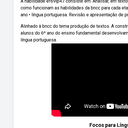
A habilidade ef69lp47 consiste em: Analisar, em texto
como funcionam as habilidades da bncc para cada eta
ano • língua portuguesa. Revisão e apresentação de 
Alinhado à bncc do tema produção de textos. A const
alunos do 6º ano do ensino fundamental desenvolvam
língua portuguesa.
Focos para Líng