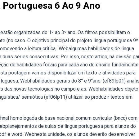
a Portuguesa 6 Ao 9 Ano
tão organizadas do 1º ao 3º ano. Os filtros possibilitam o
(no caso. O objetivo principal do projeto língua portuguesa 9º
omovendo a leitura crítica,. Webalgumas habilidades de língua
duas séries consecutivas. Por isso, neste artigo, há divisão pa
ção de habilidades focais para cada ano do ensino fundamental
sta postagem vamos disponibilizar um texto e atividades para
ortuguesa. Webhabilidades gerais do 8° e 9°ano: (ef89lp01) anali
os das novas tecnologias no campo e as. Webhabilidades objeto
uística/ semiótica (ef06lp11) utilizar, ao produzir textos em
final homologada da base nacional comum curricular (bncc) com 
 Webplanejamentos de aulas de língua portuguesa para alunos do
 pdf e word. Webnesta unidade, os alunos deverão desenvolver