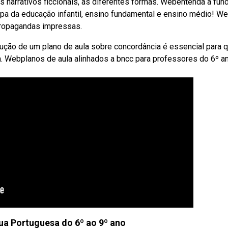
s narrativos ficcionais, as diferentes formas. Webentenda a fun
pa da educação infantil, ensino fundamental e ensino médio! W
propagandas impressas.
rução de um plano de aula sobre concordância é essencial para 
. Webplanos de aula alinhados a bncc para professores do 6º a
ua Portuguesa do 6º ao 9º ano