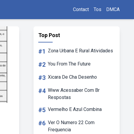
Contact
Tos
DMCA
Top Post
#1
Zona Urbana E Rural Atividades
#2
You From The Future
#3
Xicara De Cha Desenho
#4
Www Acessaber Com Br
Respostas
#5
Vermelho E Azul Combina
#6
Ver O Numero 22 Com
Frequencia