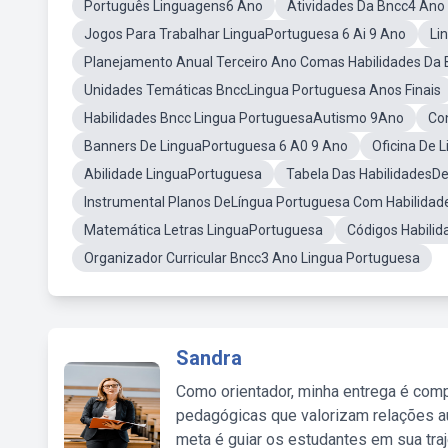
Português Linguagens6 Ano
Atividades Da Bncc4 Ano
Jogos Para Trabalhar LinguaPortuguesa 6 Ai 9 Ano
Li
Planejamento Anual Terceiro Ano Comas Habilidades Da 
Unidades Temáticas BnccLingua Portuguesa Anos Finais
Habilidades Bncc Lingua PortuguesaAutismo 9Ano
Co
Banners De LinguaPortuguesa 6 A0 9 Ano
Oficina De 
Abilidade LinguaPortuguesa
Tabela Das HabilidadesD
Instrumental Planos DeLíngua Portuguesa Com Habilidad
Matemática Letras LinguaPortuguesa
Códigos Habilid
Organizador Curricular Bncc3 Ano Lingua Portuguesa
Sandra
Como orientador, minha entrega é comp
pedagógicas que valorizam relações au
meta é guiar os estudantes em sua traj