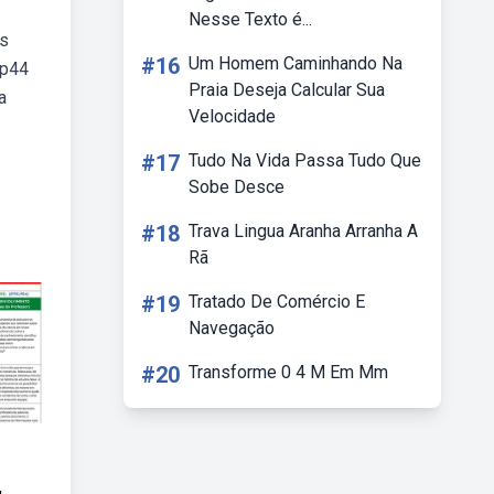
Nesse Texto é...
os
#16
Um Homem Caminhando Na
lp44
Praia Deseja Calcular Sua
a
Velocidade
#17
Tudo Na Vida Passa Tudo Que
Sobe Desce
#18
Trava Lingua Aranha Arranha A
Rã
#19
Tratado De Comércio E
Navegação
#20
Transforme 0 4 M Em Mm