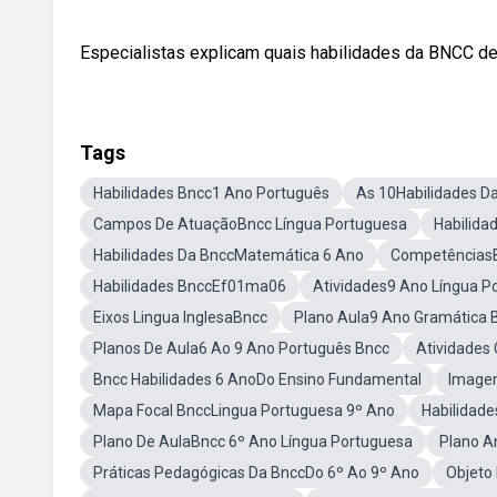
Especialistas explicam quais habilidades da BNCC de
Tags
Habilidades Bncc1 Ano Português
As 10Habilidades D
Campos De AtuaçãoBncc Língua Portuguesa
Habilida
Habilidades Da BnccMatemática 6 Ano
CompetênciasB
Habilidades BnccEf01ma06
Atividades9 Ano Língua P
Eixos Lingua InglesaBncc
Plano Aula9 Ano Gramática 
Planos De Aula6 Ao 9 Ano Português Bncc
Atividades
Bncc Habilidades 6 AnoDo Ensino Fundamental
Image
Mapa Focal BnccLingua Portuguesa 9º Ano
Habilidad
Plano De AulaBncc 6º Ano Língua Portuguesa
Plano A
Práticas Pedagógicas Da BnccDo 6º Ao 9º Ano
Objeto