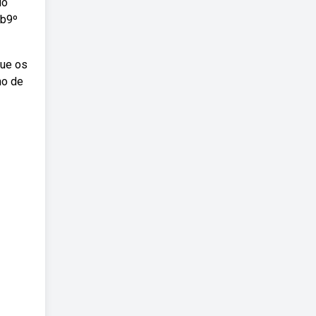
do
eb9º
que os
no de