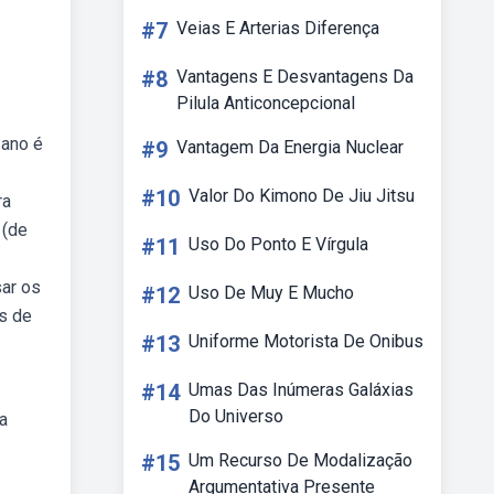
#7
Veias E Arterias Diferença
#8
Vantagens E Desvantagens Da
Pilula Anticoncepcional
 ano é
#9
Vantagem Da Energia Nuclear
#10
Valor Do Kimono De Jiu Jitsu
ra
 (de
#11
Uso Do Ponto E Vírgula
sar os
#12
Uso De Muy E Mucho
s de
#13
Uniforme Motorista De Onibus
#14
Umas Das Inúmeras Galáxias
Do Universo
a
#15
Um Recurso De Modalização
Argumentativa Presente