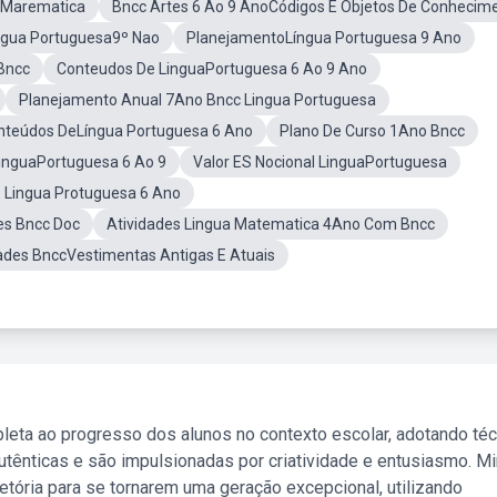
 Marematica
Bncc Artes 6 Ao 9 AnoCódigos E Objetos De Conhecim
ngua Portuguesa9º Nao
PlanejamentoLíngua Portuguesa 9 Ano
Bncc
Conteudos De LinguaPortuguesa 6 Ao 9 Ano
Planejamento Anual 7Ano Bncc Lingua Portuguesa
nteúdos DeLíngua Portuguesa 6 Ano
Plano De Curso 1Ano Bncc
LinguaPortuguesa 6 Ao 9
Valor ES Nocional LinguaPortuguesa
e Lingua Protuguesa 6 Ano
es Bncc Doc
Atividades Lingua Matematica 4Ano Com Bncc
ades BnccVestimentas Antigas E Atuais
leta ao progresso dos alunos no contexto escolar, adotando té
tênticas e são impulsionadas por criatividade e entusiasmo. M
etória para se tornarem uma geração excepcional, utilizando