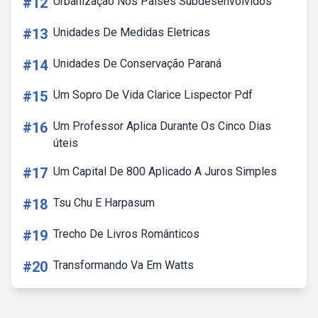
#12
Urbanização Nos Países Subdesenvolvidos
#13
Unidades De Medidas Eletricas
#14
Unidades De Conservação Paraná
#15
Um Sopro De Vida Clarice Lispector Pdf
#16
Um Professor Aplica Durante Os Cinco Dias
úteis
#17
Um Capital De 800 Aplicado A Juros Simples
#18
Tsu Chu E Harpasum
#19
Trecho De Livros Românticos
#20
Transformando Va Em Watts