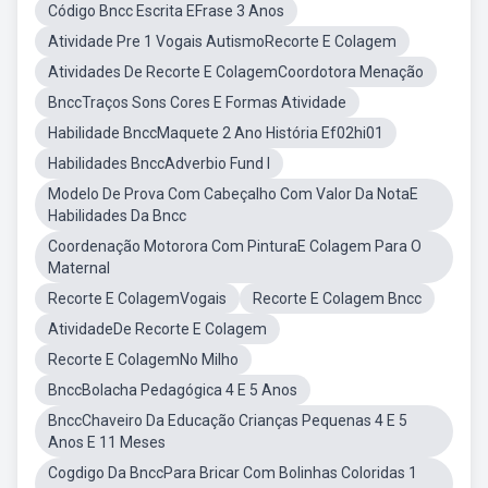
Código Bncc Escrita EFrase 3 Anos
Atividade Pre 1 Vogais AutismoRecorte E Colagem
Atividades De Recorte E ColagemCoordotora Menação
BnccTraços Sons Cores E Formas Atividade
Habilidade BnccMaquete 2 Ano História Ef02hi01
Habilidades BnccAdverbio Fund I
Modelo De Prova Com Cabeçalho Com Valor Da NotaE
Habilidades Da Bncc
Coordenação Motorora Com PinturaE Colagem Para O
Maternal
Recorte E ColagemVogais
Recorte E Colagem Bncc
AtividadeDe Recorte E Colagem
Recorte E ColagemNo Milho
BnccBolacha Pedagógica 4 E 5 Anos
BnccChaveiro Da Educação Crianças Pequenas 4 E 5
Anos E 11 Meses
Cogdigo Da BnccPara Bricar Com Bolinhas Coloridas 1