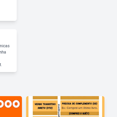
cnicas
inha
.