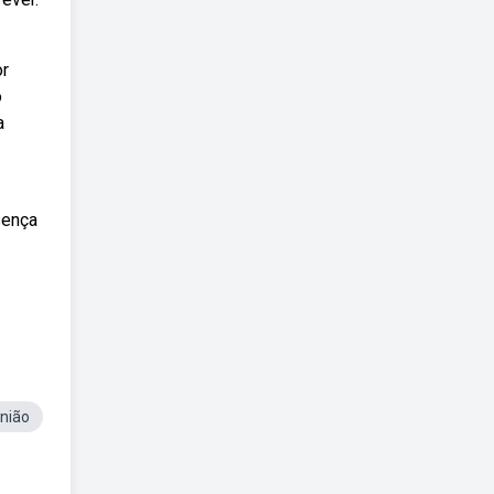
or
o
a
sença
nião