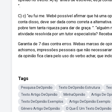
”.
C) c) “eu fui me. Webé possível afirmar que há uma op
conta disso, deve ser dada como correta a alternativa
pobre tem tanta riqueza para dar de graça. ”. “algué
atividade resolvida por um tutor especialista? Receba
Garantia de 7 dias contra erros. Webas marcas de opi
achismos, impressões pessoais que não necessariame
da opinião fica clara pelo uso do verbo achar, que in
Tags
Pesquisa DeOpinião
Texto DeOpinião Estrutura
Tex
Texto Artigo DeOpinião
MinhaOpinião
Artigo De Op
Texto DeOpinião Exemplos
Artigo DeOpinião Exemplo
Gênero Artigo DeOpinião
O Que É Um Texto DeOpinião