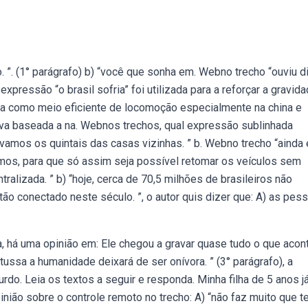
”. (1° parágrafo) b) “você que sonha em. Webno trecho “ouviu d
 expressão “o brasil sofria” foi utilizada para a reforçar a gravid
zada como meio eficiente de locomoção especialmente na china e
tiva baseada a na. Webnos trechos, qual expressão sublinhada
mos os quintais das casas vizinhas. ” b. Webno trecho “ainda 
mos, para que só assim seja possível retomar os veículos sem
tralizada. ” b) “hoje, cerca de 70,5 milhões de brasileiros não
o conectado neste século. ”, o autor quis dizer que: A) as pes
há uma opinião em: Ele chegou a gravar quase tudo o que acon
 tussa a humanidade deixará de ser onívora. ” (3° parágrafo), a
do. Leia os textos a seguir e responda. Minha filha de 5 anos j
nião sobre o controle remoto no trecho: A) “não faz muito que 