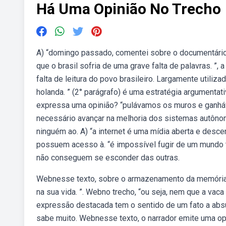
Há Uma Opinião No Trecho
A) “domingo passado, comentei sobre o documentário. 
que o brasil sofria de uma grave falta de palavras. ”, a
falta de leitura do povo brasileiro. Largamente utili
holanda. ” (2° parágrafo) é uma estratégia argumenta
expressa uma opinião? “pulávamos os muros e ganháva
necessário avançar na melhoria dos sistemas autôno
ninguém ao. A) “a internet é uma mídia aberta e descen
possuem acesso à. “é impossível fugir de um mundo tã
não conseguem se esconder das outras.
Webnesse texto, sobre o armazenamento da memória, 
na sua vida. ”. Webno trecho, “ou seja, nem que a vaca
expressão destacada tem o sentido de um fato a absur
sabe muito. Webnesse texto, o narrador emite uma opi