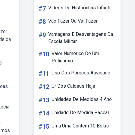
#7
Videos De Historinhas Infantil
#8
Vão Fazer Ou Vai Fazer
izer
#9
Vantagens E Desvantagens Da
ade da
Escola Militar
#10
Valor Numerico De Um
Polinomio
é
#11
Uso Dos Porques Atividade
#12
Ur Dos Caldeus Hoje
soas
#13
Unidades De Medidas 4 Ano
tecia
#14
Unidade De Medida Pascal
á
#15
Uma Urna Contem 10 Bolas
temos