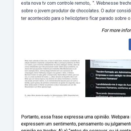
esta nova tv com controle remoto,. ”. Webnesse trec
sobre o jovem produtor de chocolates. O autor consi
ter acontecido para o helicóptero ficar parado sobre o 
For more infor
Portanto, essa frase expressa uma opinião. Webpara i
expressem um sentimento, pensamento ou julgamento
opinião no trecho: A) a) “antes de escrever, eu já conta