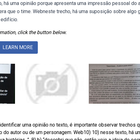
ho, há uma opinião porque apresenta uma impressão pessoal do a
dera que o time. Webneste trecho, há uma suposição sobre algo 
edifício.
mation, click the button below.
LEARN MORE
dentificar uma opinião no texto, é importante observar trechos 
 do autor ou de um personagem. Web10) 10) nesse texto, há u
va histórias. ”. B) b) “descobri que não, então veio a ideia de esc