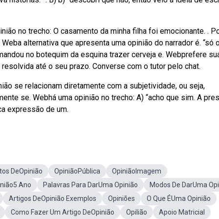
inião no trecho: O casamento da minha filha foi emocionante. . P
. Weba alternativa que apresenta uma opinião do narrador é. “só 
m mandou no botequim da esquina trazer cerveja e. Webprefere su
 resolvida até o seu prazo. Converse com o tutor pelo chat.
nião se relacionam diretamente com a subjetividade, ou seja,
nte se. Webhá uma opinião no trecho: A) “acho que sim. A pre
dica expressão de um.
tos DeOpinião
OpiniãoPública
OpiniãoImagem
inião5 Ano
Palavras Para DarUma Opinião
Modos De DarUma Opi
Artigos DeOpinião Exemplos
Opiniões
O Que ÉUma Opinião
Como Fazer Um Artigo DeOpinião
Opilião
Apoio Matricial