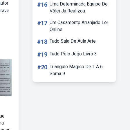
utor
#16
Uma Determinada Equipe De
grave
Vôlei Já Realizou
#17
Um Casamento Arranjado Ler
Online
#18
Tudo Sala De Aula Arte
#19
Tudo Pelo Jogo Livro 3
#20
Triangulo Magico De 1 A 6
Soma 9
que
ma
rever.