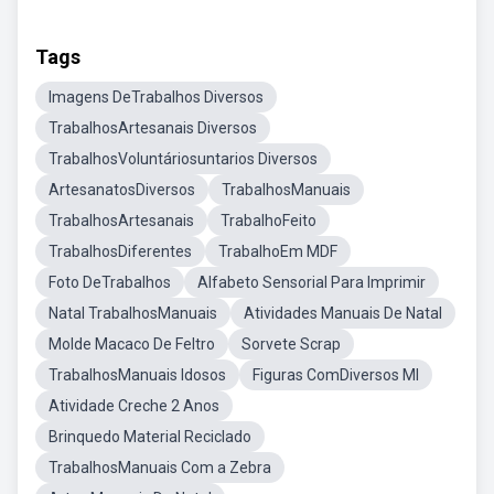
Tags
Imagens DeTrabalhos Diversos
TrabalhosArtesanais Diversos
TrabalhosVoluntáriosuntarios Diversos
ArtesanatosDiversos
TrabalhosManuais
TrabalhosArtesanais
TrabalhoFeito
TrabalhosDiferentes
TrabalhoEm MDF
Foto DeTrabalhos
Alfabeto Sensorial Para Imprimir
Natal TrabalhosManuais
Atividades Manuais De Natal
Molde Macaco De Feltro
Sorvete Scrap
TrabalhosManuais Idosos
Figuras ComDiversos Ml
Atividade Creche 2 Anos
Brinquedo Material Reciclado
TrabalhosManuais Com a Zebra