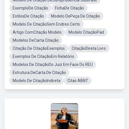
Modelo De Citação DeJurisprudência Jusbrasil
ExemploDe Citação
FichaDe Citação
EstilosDe Citação
Modelo DePeça De Citação
Modelo De CitaçãoSem Endreo Certo
Artigo ComCitação Modelo
Modelo CitaçãoPad
Modelos DeCarta Citação
Citação De CitaçãoExemplos
CitaçãoDireta Livro
Exemplos De CitaçãoEm Relatório
Modelos De CitaçãoDo Juiz Em Face Do REU
Estrutura DeCarta De Citação
Modelo De CitaçãoIndireta
Citas ABNT