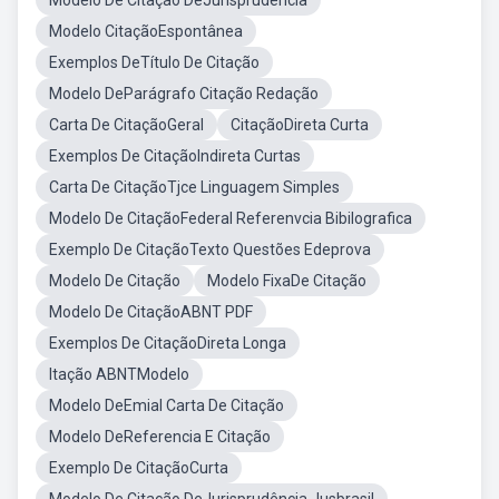
Modelo De Citação DeJurisprudência
Modelo CitaçãoEspontânea
Exemplos DeTítulo De Citação
Modelo DeParágrafo Citação Redação
Carta De CitaçãoGeral
CitaçãoDireta Curta
Exemplos De CitaçãoIndireta Curtas
Carta De CitaçãoTjce Linguagem Simples
Modelo De CitaçãoFederal Referenvcia Bibilografica
Exemplo De CitaçãoTexto Questões Edeprova
Modelo De Citação
Modelo FixaDe Citação
Modelo De CitaçãoABNT PDF
Exemplos De CitaçãoDireta Longa
Itação ABNTModelo
Modelo DeEmial Carta De Citação
Modelo DeReferencia E Citação
Exemplo De CitaçãoCurta