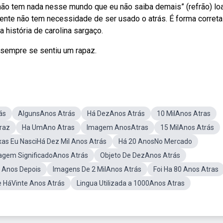
e não tem nada nesse mundo que eu não saiba demais” (refrão) lo
ente não tem necessidade de ser usado o atrás. É forma correta
história de carolina sargaço.
 sempre se sentiu um rapaz.
ás
AlgunsAnos Atrás
Há DezAnos Atrás
10 MilAnos Atras
raz
Ha UmAno Atras
Imagem AnosAtras
15 MilAnos Atrás
xas Eu NasciHá Dez Mil Anos Atrás
Há 20 AnosNo Mercado
agem SignificadoAnos Atrás
Objeto De DezAnos Atrás
 Anos Depois
Imagens De 2 MilAnos Atrás
Foi Ha 80 Anos Atras
e HáVinte Anos Atrás
Lingua Utilizada a 1000Anos Atras