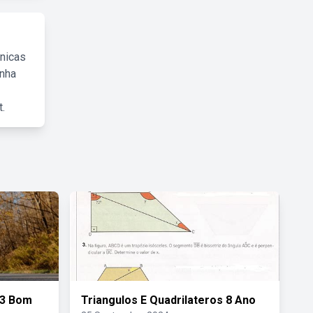
cnicas
inha
.
23 Bom
Triangulos E Quadrilateros 8 Ano