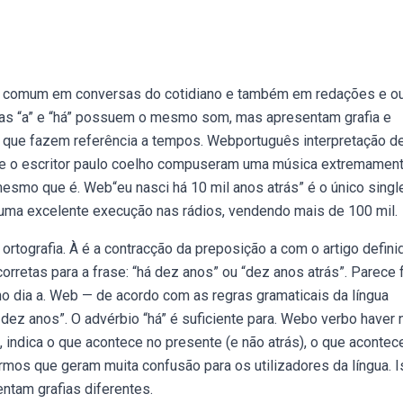
te comum em conversas do cotidiano e também em redações e o
ras “a” e “há” possuem o mesmo som, mas apresentam grafia e
as que fazem referência a tempos. Webportuguês interpretação d
as e o escritor paulo coelho compuseram uma música extremamen
mesmo que é. Web“eu nasci há 10 mil anos atrás” é o único singl
uma excelente execução nas rádios, vendendo mais de 100 mil.
 ortografia. À é a contracção da preposição a com o artigo defini
orretas para a frase: “há dez anos” ou “dez anos atrás”. Parece f
o dia a. Web — de acordo com as regras gramaticais da língua
dez anos”. O advérbio “há” é suficiente para. Webo verbo haver 
, indica o que acontece no presente (e não atrás), o que acontec
rmos que geram muita confusão para os utilizadores da língua. 
am grafias diferentes.