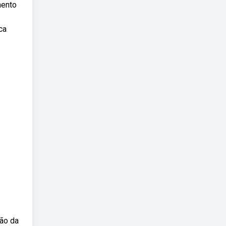
mento
ca
ão da