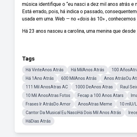
música identifique o “eu nasci a dez mil anos atrás 
Está errado, pois, há indica o passado, consequentem
usada em uma. Web — no «dois às 10» , conhecemos a 
Há 23 anos nasceu a carolina, uma menina que desde
Tags
Há VinteAnos Atrás
Há MilAnos Atrás
100 AñosAtr
Há 1Ano Atrás
600 MilAnos Atrás
Anos AtrásOu At
111 Mil AnosAtras AC
1000 DeAnos Atras
Raul Sei
10 Mil AnosAtras Fotos
Fecap a 100 Anos Atars
Im
Frases Ir AtrásDo Amor
AnosAtras Meme
10 mIU/L
Cantor Da Musical Eu NasciHá Dois Mil Anos Atrás
Irec
HáDias Atrás