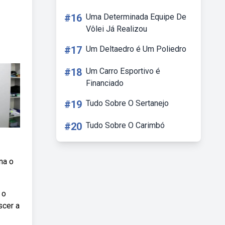
#16
Uma Determinada Equipe De
Vôlei Já Realizou
#17
Um Deltaedro é Um Poliedro
#18
Um Carro Esportivo é
Financiado
#19
Tudo Sobre O Sertanejo
#20
Tudo Sobre O Carimbó
na o
 o
scer a