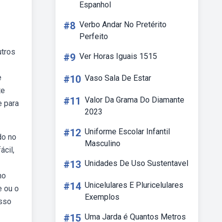
Espanhol
#8
Verbo Andar No Pretérito
Perfeito
utros
#9
Ver Horas Iguais 1515
e
#10
Vaso Sala De Estar
te
#11
Valor Da Grama Do Diamante
e para
2023
#12
Uniforme Escolar Infantil
do no
Masculino
ácil,
#13
Unidades De Uso Sustentavel
no
#14
Unicelulares E Pluricelulares
e ou o
Exemplos
Isso
#15
Uma Jarda é Quantos Metros