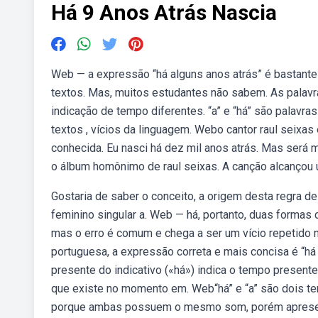
Há 9 Anos Atrás Nascia
Web — a expressão “há alguns anos atrás” é bastan
textos. Mas, muitos estudantes não sabem. As palav
indicação de tempo diferentes. “a” e “há” são palavr
textos , vícios da linguagem. Webo cantor raul seix
conhecida. Eu nasci há dez mil anos atrás. Mas será 
o álbum homônimo de raul seixas. A canção alcançou 
Gostaria de saber o conceito, a origem desta regra de
feminino singular a. Web — há, portanto, duas formas c
mas o erro é comum e chega a ser um vício repetido n
portuguesa, a expressão correta e mais concisa é “há 
presente do indicativo («há») indica o tempo presente
que existe no momento em. Web“há” e “a” são dois te
porque ambas possuem o mesmo som, porém apresent