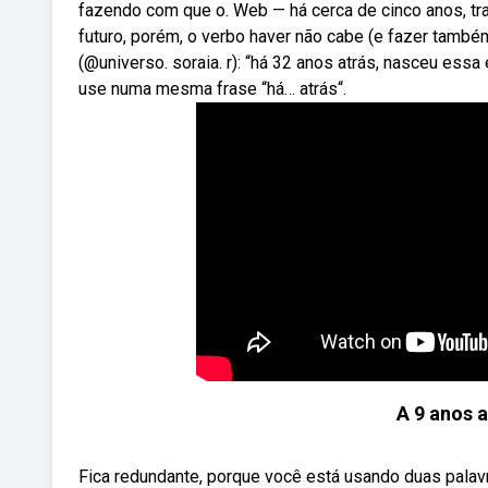
fazendo com que o. Web — há cerca de cinco anos, tra
futuro, porém, o verbo haver não cabe (e fazer também
(@universo. soraia. r): “há 32 anos atrás, nasceu essa
use numa mesma frase “há… atrás“.
A 9 anos at
Fica redundante, porque você está usando duas pala