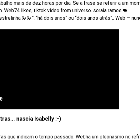
balho mais de dez horas por dia. Se a frase se referir a um mo
. Web74 likes, tiktok video from universo. soraia ramos 👑
 estrelinha 💫💫”. “há dois anos” ou “dois anos atrás”,. Web — nun
ras... nascia Isabelly :-)
vras que indicam o tempo passado. Webhá um pleonasmo no refr