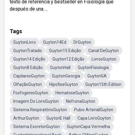
texto de referencia y bestseller en Fisiología que
después de una ...
Tags
GuytonLivro
Guyton14Ed
DrGuyton
GuytonTratado
Guyton15 Edição
Canal DeGuyton
Guyton14 Edição
Guyton12 Edição
LivrosGuyton
Guyton8 Edição
GuytonHall
GuytonFisiologia
CapilaresGuyton
GuytonGeorgia
GuytonGA
OlfaçãoGuyton
HipofiseGuyton
Guyton15th Edition
FosfogenioGuyton
HematoseGuyton
Imagem Do LivroGuyton
NefronaGuyton
Sistema RespiratórioGuyton
Pulso ArterialGuyton
ArthurGuyton
GuytonE Hall
Capa LivroGuyton
Sistema ExcretorGuyton
GuytonCapa Vermelha