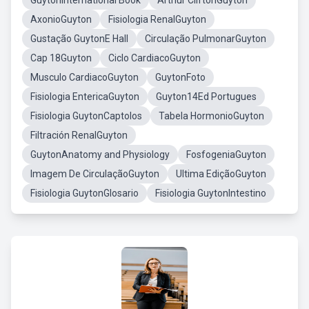
GuytonInternational Book
Arthur CliftonGuyton
AxonioGuyton
Fisiologia RenalGuyton
Gustação GuytonE Hall
Circulação PulmonarGuyton
Cap 18Guyton
Ciclo CardiacoGuyton
Musculo CardiacoGuyton
GuytonFoto
Fisiologia EntericaGuyton
Guyton14Ed Portugues
Fisiologia GuytonCaptolos
Tabela HormonioGuyton
Filtración RenalGuyton
GuytonAnatomy and Physiology
FosfogeniaGuyton
Imagem De CirculaçãoGuyton
Ultima EdiçãoGuyton
Fisiologia GuytonGlosario
Fisiologia GuytonIntestino