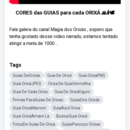
CORES das GUIAS para cada ORIXÁ 🙏🕯️🕊️
Fala galera do canal Magia dos Orixás , espero que
tenha gostado desse video narrado, estamos tentado
atingir a meta de 1000 ...
Tags
Guias DeOrixás
Guia De Orixá
Guia OrixaPNG
Guia OrixáJPEG
Orixa De GuiaVermelha
Guia De Cada Orixa
Guia De OrixáOgum
Firmas ParaGuias De Orixas
GuiasDos Orixás
Guia OrixaMarrom
GuiaAzul Orixa
Guia OrixáAmare La
BuziusGuia Orixá
FotosDe Guias De Orixa
GuiasPescoço Orixas