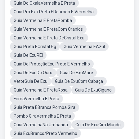
Guia Do OxalaVermelha E Preta
Guia Pra Exu Preta EDourada E Vermelha
Guia Vermelha E PretaPomba
Guia Vermelha E PretaCom Cranios
Guia Vermelha E Preta DeCristal Exu
Guia Preta ECristal Pg
Guia Vermelha EAzul
Guia De ExuREI
Guia De ProteçãoExu Preto E Vermelho
Guia De ExuDo Ouro
Guia De ExuMaré
VetorGuia De Exu
Guia De ExuCom Cabaça
Guia Vermelha E PretaRosa
Guia De ExuCigano
FirmaVermelha E Preta
Guia Preta EBranca Pomba Gira
Pombo GiraVermelha E Preta
Guia VermelhaNa Umbanda
Guia De ExuGira Mundo
Guia ExuBranco/Preto Vermelho