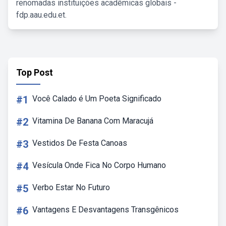
renomadas instituições acadêmicas globais -
fdp.aau.edu.et.
Top Post
#1
Você Calado é Um Poeta Significado
#2
Vitamina De Banana Com Maracujá
#3
Vestidos De Festa Canoas
#4
Vesícula Onde Fica No Corpo Humano
#5
Verbo Estar No Futuro
#6
Vantagens E Desvantagens Transgênicos