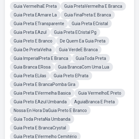
Guia VermelhaE Preta
Guia PretaVermelha E Branca
Guia Preta EAmare La
Guia FinaPreta E Branca
Guia Preta ETransparente
Guia Preta ECristal
Guia Preta EAzul
Guia Preta ECristal Pg
Guia Preto E Branco
De Quem Ea Guia Preta
Guia De PretaVelha
Guia VerdeE Branca
Guia ImperialPreta E Branca
GuiaToda Preta
Guia Branca ERosa
Guia BrancaCom Uma Lua
Guia Preta ELilas
Guia Preto EPrata
Guia Preta E BrancaPomba Gira
Guia Preta EVermelha Basica
Guia VermelhoE Preto
Guia Preto EAzul Umbanda
AguiaBranca E Preta
Nossa En Hora DaGuia Preto E Branco
Guia Toda PretaNa Umbanda
Guia Preta E BrancaCrystal
Guia Preta EVermelho Cemitério