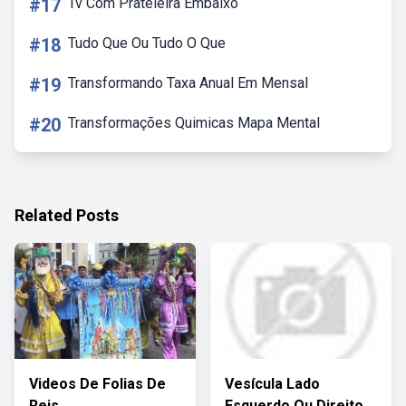
#17
Tv Com Prateleira Embaixo
#18
Tudo Que Ou Tudo O Que
#19
Transformando Taxa Anual Em Mensal
#20
Transformações Quimicas Mapa Mental
Related Posts
Videos De Folias De
Vesícula Lado
Reis
Esquerdo Ou Direito