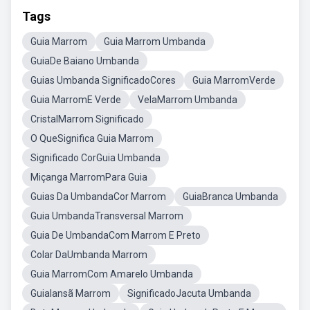
Tags
Guia Marrom
Guia Marrom Umbanda
GuiaDe Baiano Umbanda
Guias Umbanda SignificadoCores
Guia MarromVerde
Guia MarromE Verde
VelaMarrom Umbanda
CristalMarrom Significado
O QueSignifica Guia Marrom
Significado CorGuia Umbanda
Miçanga MarromPara Guia
Guias Da UmbandaCor Marrom
GuiaBranca Umbanda
Guia UmbandaTransversal Marrom
Guia De UmbandaCom Marrom E Preto
Colar DaUmbanda Marrom
Guia MarromCom Amarelo Umbanda
GuiaIansã Marrom
SignificadoJacuta Umbanda