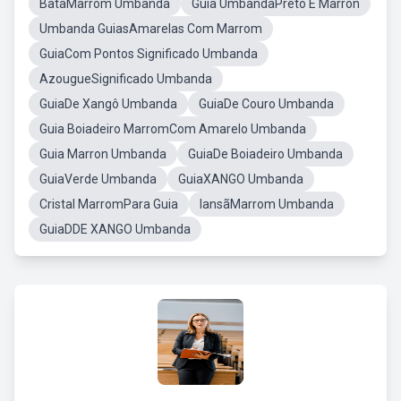
BataMarrom Umbanda
Guia UmbandaPreto E Marron
Umbanda GuiasAmarelas Com Marrom
GuiaCom Pontos Significado Umbanda
AzougueSignificado Umbanda
GuiaDe Xangô Umbanda
GuiaDe Couro Umbanda
Guia Boiadeiro MarromCom Amarelo Umbanda
Guia Marron Umbanda
GuiaDe Boiadeiro Umbanda
GuiaVerde Umbanda
GuiaXANGO Umbanda
Cristal MarromPara Guia
IansãMarrom Umbanda
GuiaDDE XANGO Umbanda