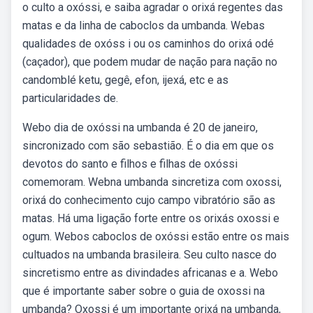
o culto a oxóssi, e saiba agradar o orixá regentes das
matas e da linha de caboclos da umbanda. Webas
qualidades de oxóss i ou os caminhos do orixá odé
(caçador), que podem mudar de nação para nação no
candomblé ketu, gegê, efon, ijexá, etc e as
particularidades de.
Webo dia de oxóssi na umbanda é 20 de janeiro,
sincronizado com são sebastião. É o dia em que os
devotos do santo e filhos e filhas de oxóssi
comemoram. Webna umbanda sincretiza com oxossi,
orixá do conhecimento cujo campo vibratório são as
matas. Há uma ligação forte entre os orixás oxossi e
ogum. Webos caboclos de oxóssi estão entre os mais
cultuados na umbanda brasileira. Seu culto nasce do
sincretismo entre as divindades africanas e a. Webo
que é importante saber sobre o guia de oxossi na
umbanda? Oxossi é um importante orixá na umbanda,