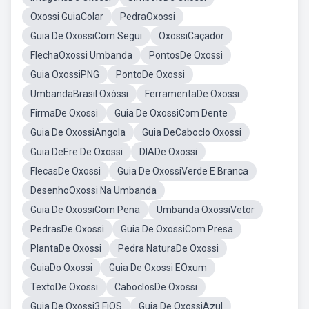
Oxossi GuiaColar
PedraOxossi
Guia De OxossiCom Segui
OxossiCaçador
FlechaOxossi Umbanda
PontosDe Oxossi
Guia OxossiPNG
PontoDe Oxossi
UmbandaBrasil Oxóssi
FerramentaDe Oxossi
FirmaDe Oxossi
Guia De OxossiCom Dente
Guia De OxossiAngola
Guia DeCaboclo Oxossi
Guia DeEre De Oxossi
DIADe Oxossi
FlecasDe Oxossi
Guia De OxossiVerde E Branca
DesenhoOxossi Na Umbanda
Guia De OxossiCom Pena
Umbanda OxossiVetor
PedrasDe Oxossi
Guia De OxossiCom Presa
PlantaDe Oxossi
Pedra NaturaDe Oxossi
GuiaDo Oxossi
Guia De Oxossi EOxum
TextoDe Oxossi
CaboclosDe Oxossi
Guia De Oxossi3 FiOS
Guia De OxossiAzul