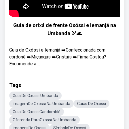
Guia de orixá de frente Oxóssi e Iemanjá na
Umbanda 🏹🌊
Guia de Oxóssi e Iemanjá ➡️Confeccionada com
cordonê ➡️Miçangas ➡️Cristais ➡️Firma Gostou?
Encomende a ...
Tags
Guia De Oxossi Umbanda
ImagemDe Oxossi Na Umbanda
Guias De Oxossi
Guia De OxossiCandomblé
Oferenda ParaOxossi Na Umbanda
ImagensDe Oxossi
SímboloDe Oxossi