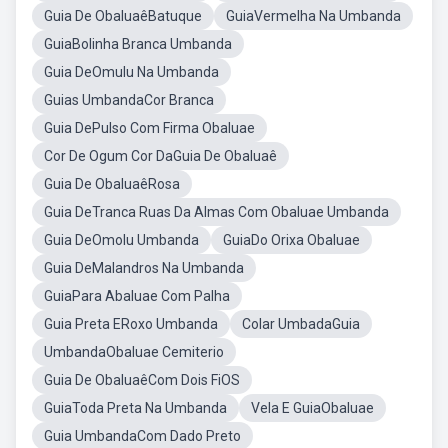
Guia De ObaluaêBatuque
GuiaVermelha Na Umbanda
GuiaBolinha Branca Umbanda
Guia DeOmulu Na Umbanda
Guias UmbandaCor Branca
Guia DePulso Com Firma Obaluae
Cor De Ogum Cor DaGuia De Obaluaê
Guia De ObaluaêRosa
Guia DeTranca Ruas Da Almas Com Obaluae Umbanda
Guia DeOmolu Umbanda
GuiaDo Orixa Obaluae
Guia DeMalandros Na Umbanda
GuiaPara Abaluae Com Palha
Guia Preta ERoxo Umbanda
Colar UmbadaGuia
UmbandaObaluae Cemiterio
Guia De ObaluaêCom Dois FiOS
GuiaToda Preta Na Umbanda
Vela E GuiaObaluae
Guia UmbandaCom Dado Preto