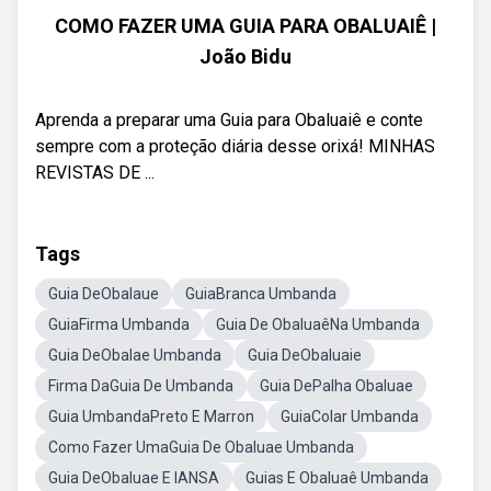
COMO FAZER UMA GUIA PARA OBALUAIÊ |
João Bidu
Aprenda a preparar uma Guia para Obaluaiê e conte
sempre com a proteção diária desse orixá! MINHAS
REVISTAS DE ...
Tags
Guia DeObalaue
GuiaBranca Umbanda
GuiaFirma Umbanda
Guia De ObaluaêNa Umbanda
Guia DeObalae Umbanda
Guia DeObaluaie
Firma DaGuia De Umbanda
Guia DePalha Obaluae
Guia UmbandaPreto E Marron
GuiaColar Umbanda
Como Fazer UmaGuia De Obaluae Umbanda
Guia DeObaluae E IANSA
Guias E Obaluaê Umbanda