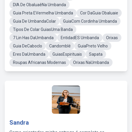
DIA De ObaluaêNa Umbanda
Guia Preta EVermelha Umbanda
Cor DaGuia Obaluaie
Guia De UmbandaColar
GuiaCom Cordinha Umbanda
Tipos De Colar GuiasUma Banda
7 Lin Has DaUmbanda
EntidadES Umbanda
Orixas
Guia DeCaboclo
Candomblé
GuiaPreto Velho
Eres DaUmbanda
GuiasEspirituais
Sapata
Roupas Africanas Modernas
Orixas NaUmbanda
Sandra