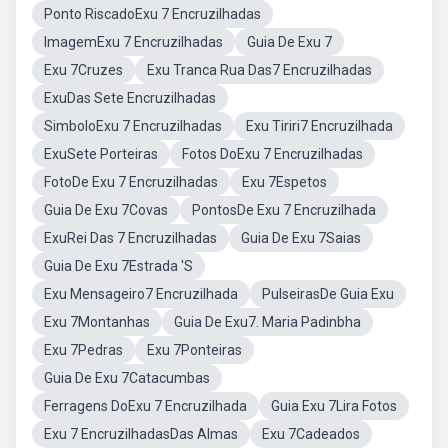
Ponto RiscadoExu 7 Encruzilhadas
ImagemExu 7 Encruzilhadas
Guia De Exu 7
Exu 7Cruzes
Exu Tranca Rua Das7 Encruzilhadas
ExuDas Sete Encruzilhadas
SimboloExu 7 Encruzilhadas
Exu Tiriri7 Encruzilhada
ExuSete Porteiras
Fotos DoExu 7 Encruzilhadas
FotoDe Exu 7 Encruzilhadas
Exu 7Espetos
Guia De Exu 7Covas
PontosDe Exu 7 Encruzilhada
ExuRei Das 7 Encruzilhadas
Guia De Exu 7Saias
Guia De Exu 7Estrada 'S
Exu Mensageiro7 Encruzilhada
PulseirasDe Guia Exu
Exu 7Montanhas
Guia De Exu7. Maria Padinbha
Exu 7Pedras
Exu 7Ponteiras
Guia De Exu 7Catacumbas
Ferragens DoExu 7 Encruzilhada
Guia Exu 7Lira Fotos
Exu 7 EncruzilhadasDas Almas
Exu 7Cadeados