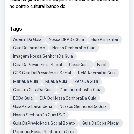
no centro cultural banco do.
Tags
AdemirDa Guia
Nossa SRADa Guia
GuiaAlimentar
Guia DaFarmácia
Nossa SenhoraDa Guia
Imagem Nossa SenhoraDa Guia
Guia DaPrevidência Social
CassiGuias
Farol
GPS Guia DaPrevidência Social
Pelé AdemirDa Guia
MariaDa Guia
RuaDa Guia
ZefaDa Guia
Cascais CasaDa Guia
DominguinhosDa Guia
ECDa Guia
DIA De Nossa SenhoraDa Guia
GuiaPara Lavanderia
Nossos SenhoresDa Guia
Nossa SenhoraDa Guia PNG
Guia DaPrevidência Social Boleto
Guia DaCopa Placar
Paroquia Nossa SenhoraDa Guia