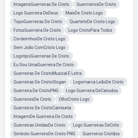
ImagensGuerreiras De Cristo
GuerrreirosDe Cristo
Logo Guerreira DeDeus
MaisDe Cristo Logo
TopoGuerreiras De Cristo
QuartetoDe Cristo Logo
FotosGuerreira De Cristo
Logo CristoPara Todos
CordeirnhosDe Cristo Logo
Sem João ComCristo Logo
LogotipoGuerreiras De Cristo
Eu Sou UmaGuerreira De Cristo
Guerreiras De CristoMusical E Letra
Guerreiras De CristoSlogan
Logomarca LeãoDe Cristo
Guerreira De CristoPNG
Logo Guerreira DeCanudos
GuerreriosDe Cristo
OlhoCristo Logo
Guerreiros De CristoCamiseta
ImagemDe Guerreira De Cristo
Guerreiras UnidasDe Cristo
Logo Guerreiras DeCrito
Simbolo GuerreirsDe Cristo PNG
Guerreiros Cristãos