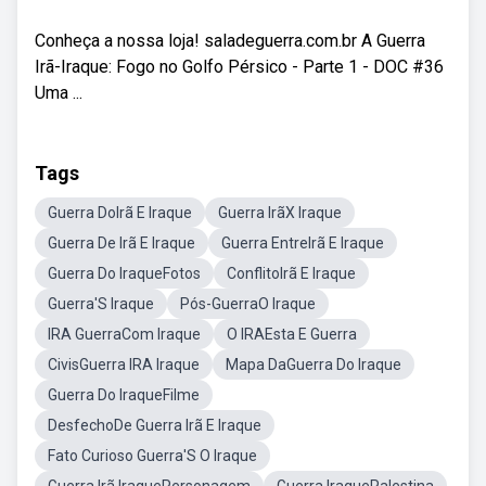
Conheça a nossa loja! saladeguerra.com.br A Guerra
Irã-Iraque: Fogo no Golfo Pérsico - Parte 1 - DOC #36
Uma ...
Tags
Guerra DoIrã E Iraque
Guerra IrãX Iraque
Guerra De Irã E Iraque
Guerra EntreIrã E Iraque
Guerra Do IraqueFotos
ConflitoIrã E Iraque
Guerra'S Iraque
Pós-GuerraO Iraque
IRA GuerraCom Iraque
O IRAEsta E Guerra
CivisGuerra IRA Iraque
Mapa DaGuerra Do Iraque
Guerra Do IraqueFilme
DesfechoDe Guerra Irã E Iraque
Fato Curioso Guerra'S O Iraque