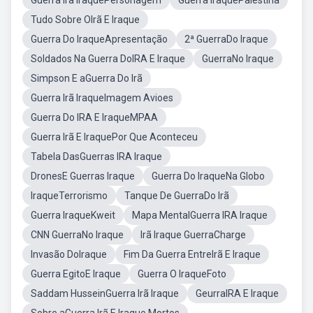
Guerra Irã IraquePersonagem
Guerra IraquePalestina
Tudo Sobre OIrã E Iraque
Guerra Do IraqueApresentação
2ª GuerraDo Iraque
Soldados Na Guerra DoIRA E Iraque
GuerraNo Iraque
Simpson E aGuerra Do Irã
Guerra Irã IraqueImagem Avioes
Guerra Do IRA E IraqueMPAA
Guerra Irã E IraquePor Que Aconteceu
Tabela DasGuerras IRA Iraque
DronesE Guerras Iraque
Guerra Do IraqueNa Globo
IraqueTerrorismo
Tanque De GuerraDo Irã
Guerra IraqueKweit
Mapa MentalGuerra IRA Iraque
CNN GuerraNo Iraque
Irã Iraque GuerraCharge
Invasão DoIraque
Fim Da Guerra EntreIrã E Iraque
Guerra EgitoE Iraque
Guerra O IraqueFoto
Saddam HusseinGuerra Irã Iraque
GeurraIRA E Iraque