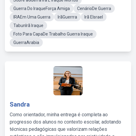
Sobre aGuerra Irã E Iraque Mortos
Guerra Do IraqueForça Amiga
CenárioDe Guerra
IRAEm Uma Guerra
IrãGuerrra
Irã EIsrael
TabunIrã Iraque
Foto Para CapaDe Trabalho Guerra Iraque
GuerraArabia
Sandra
Como orientador, minha entrega é completa ao
progresso dos alunos no contexto escolar, adotando
técnicas pedagógicas que valorizam relações