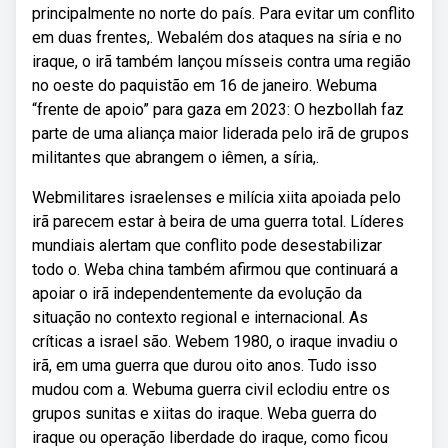
principalmente no norte do país. Para evitar um conflito
em duas frentes,. Webalém dos ataques na síria e no
iraque, o irã também lançou mísseis contra uma região
no oeste do paquistão em 16 de janeiro. Webuma
“frente de apoio” para gaza em 2023: O hezbollah faz
parte de uma aliança maior liderada pelo irã de grupos
militantes que abrangem o iêmen, a síria,.
Webmilitares israelenses e milícia xiita apoiada pelo
irã parecem estar à beira de uma guerra total. Líderes
mundiais alertam que conflito pode desestabilizar
todo o. Weba china também afirmou que continuará a
apoiar o irã independentemente da evolução da
situação no contexto regional e internacional. As
críticas a israel são. Webem 1980, o iraque invadiu o
irã, em uma guerra que durou oito anos. Tudo isso
mudou com a. Webuma guerra civil eclodiu entre os
grupos sunitas e xiitas do iraque. Weba guerra do
iraque ou operação liberdade do iraque, como ficou