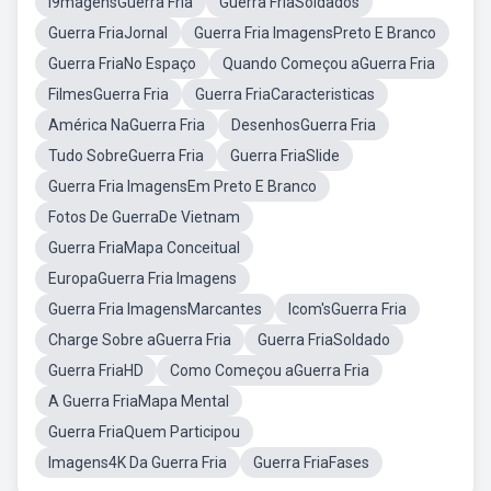
I9magensGuerra Fria
Guerra FriaSoldados
Guerra FriaJornal
Guerra Fria ImagensPreto E Branco
Guerra FriaNo Espaço
Quando Começou aGuerra Fria
FilmesGuerra Fria
Guerra FriaCaracteristicas
América NaGuerra Fria
DesenhosGuerra Fria
Tudo SobreGuerra Fria
Guerra FriaSlide
Guerra Fria ImagensEm Preto E Branco
Fotos De GuerraDe Vietnam
Guerra FriaMapa Conceitual
EuropaGuerra Fria Imagens
Guerra Fria ImagensMarcantes
Icom'sGuerra Fria
Charge Sobre aGuerra Fria
Guerra FriaSoldado
Guerra FriaHD
Como Começou aGuerra Fria
A Guerra FriaMapa Mental
Guerra FriaQuem Participou
Imagens4K Da Guerra Fria
Guerra FriaFases