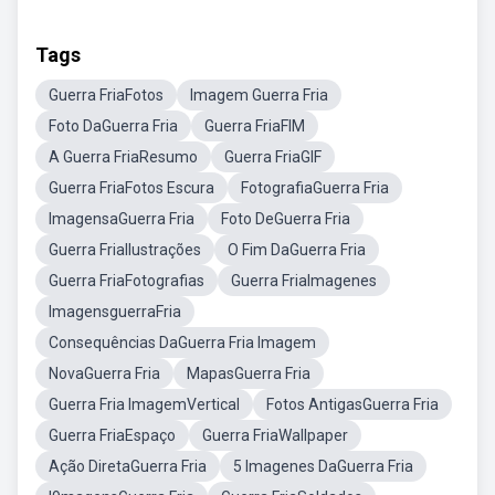
Tags
Guerra FriaFotos
Imagem Guerra Fria
Foto DaGuerra Fria
Guerra FriaFIM
A Guerra FriaResumo
Guerra FriaGIF
Guerra FriaFotos Escura
FotografiaGuerra Fria
ImagensaGuerra Fria
Foto DeGuerra Fria
Guerra FriaIlustrações
O Fim DaGuerra Fria
Guerra FriaFotografias
Guerra FriaImagenes
ImagensguerraFria
Consequências DaGuerra Fria Imagem
NovaGuerra Fria
MapasGuerra Fria
Guerra Fria ImagemVertical
Fotos AntigasGuerra Fria
Guerra FriaEspaço
Guerra FriaWallpaper
Ação DiretaGuerra Fria
5 Imagenes DaGuerra Fria