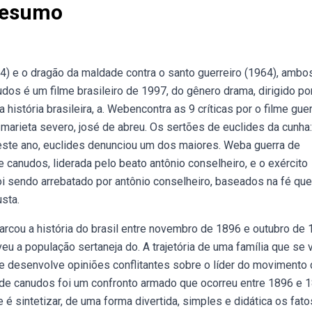
Resumo
4) e o dragão da maldade contra o santo guerreiro (1964), ambo
udos é um filme brasileiro de 1997, do gênero drama, dirigido po
história brasileira, a. Webencontra as 9 críticas por o filme gue
 marieta severo, josé de abreu. Os sertões de euclides da cunha:
este ano, euclides denunciou um dos maiores. Weba guerra de
 canudos, liderada pelo beato antônio conselheiro, e o exército
oi sendo arrebatado por antônio conselheiro, baseados na fé que
sta.
 marcou a história do brasil entre novembro de 1896 e outubro de
eu a população sertaneja do. A trajetória de uma família que se 
e desenvolve opiniões conflitantes sobre o líder do movimento
de canudos foi um confronto armado que ocorreu entre 1896 e 1
 é sintetizar, de uma forma divertida, simples e didática os fat