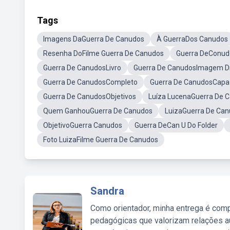
Tags
Imagens DaGuerra De Canudos
À GuerraDos Canudos
Resenha DoFilme Guerra De Canudos
Guerra DeConud
Guerra De CanudosLivro
Guerra De CanudosImagem D
Guerra De CanudosCompleto
Guerra De CanudosCapa
Guerra De CanudosObjetivos
Luíza LucenaGuerra De 
Quem GanhouGuerra De Canudos
LuizaGuerra De Ca
ObjetivoGuerra Canudos
Guerra DeCan U Do Folder
Foto LuizaFilme Guerra De Canudos
Sandra
Como orientador, minha entrega é comp
pedagógicas que valorizam relações au