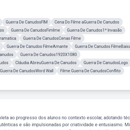
Guerra De CanudosFIM
Cena Do Filme aGuerra De Canudos
os
Guerra De CanudosFimlme
Guerra De Canudos1º Invasão
ramatica
Guerra De CanudosCenas Filme
Guerra De Canudos FilmeAmante
Guerra De Canudos FilmeBaix
Canudos
Guerra De Canudos1920X1080
nudos
Cláudia AbreuGuerra De Canudos
Guerra De CanudosLogo
Guerra De CanudosWord Wall
Filme Guerra De CanudosConflito
leta ao progresso dos alunos no contexto escolar, adotando té
tênticas e são impulsionadas por criatividade e entusiasmo. M