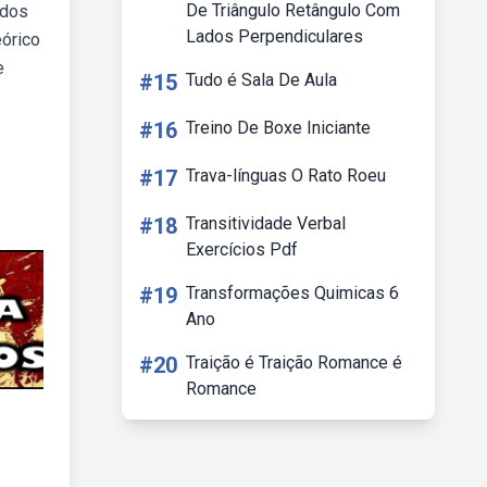
De Triângulo Retângulo Com
udos
Lados Perpendiculares
eórico
e
#15
Tudo é Sala De Aula
#16
Treino De Boxe Iniciante
#17
Trava-línguas O Rato Roeu
#18
Transitividade Verbal
Exercícios Pdf
#19
Transformações Quimicas 6
Ano
#20
Traição é Traição Romance é
Romance