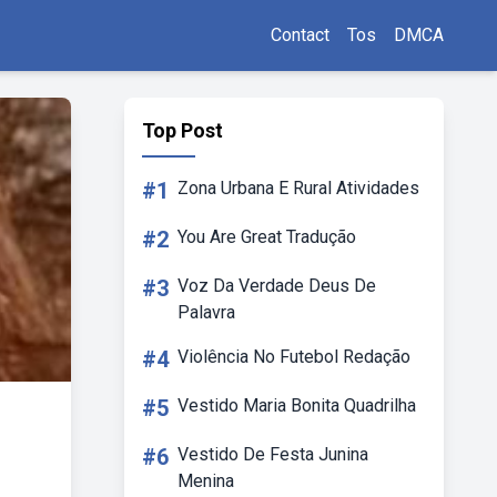
Contact
Tos
DMCA
Top Post
#1
Zona Urbana E Rural Atividades
#2
You Are Great Tradução
#3
Voz Da Verdade Deus De
Palavra
#4
Violência No Futebol Redação
#5
Vestido Maria Bonita Quadrilha
#6
Vestido De Festa Junina
Menina