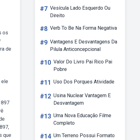
#7
Vesícula Lado Esquerdo Ou
Direito
#8
Verb To Be Na Forma Negativa
s os
r
#9
Vantagens E Desvantagens Da
rra de
Pilula Anticoncepcional
#10
Valor Do Livro Pai Rico Pai
Pobre
 ele
#11
Uso Dos Porques Atividade
#12
Usina Nuclear Vantagem E
 1897
Desvantagem
vê
#13
Uma Nova Educação Filme
 de
Completo
897,
os que
#14
Um Terreno Possui Formato