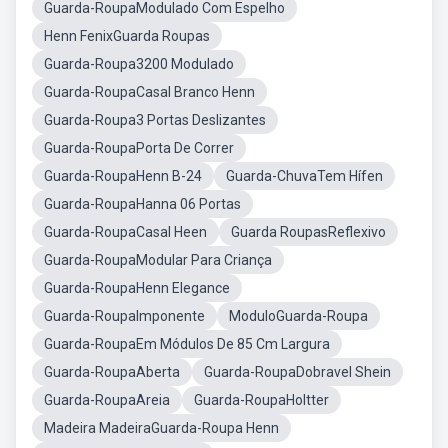
Guarda-RoupaModulado Com Espelho
Henn FenixGuarda Roupas
Guarda-Roupa3200 Modulado
Guarda-RoupaCasal Branco Henn
Guarda-Roupa3 Portas Deslizantes
Guarda-RoupaPorta De Correr
Guarda-RoupaHenn B-24
Guarda-ChuvaTem Hífen
Guarda-RoupaHanna 06 Portas
Guarda-RoupaCasal Heen
Guarda RoupasReflexivo
Guarda-RoupaModular Para Criança
Guarda-RoupaHenn Elegance
Guarda-RoupaImponente
ModuloGuarda-Roupa
Guarda-RoupaEm Módulos De 85 Cm Largura
Guarda-RoupaAberta
Guarda-RoupaDobravel Shein
Guarda-RoupaAreia
Guarda-RoupaHoltter
Madeira MadeiraGuarda-Roupa Henn